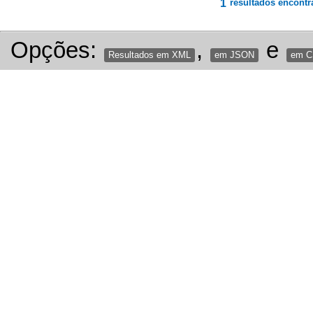
1
resultados encontr
Opções:
,
e
Resultados em XML
em JSON
em 