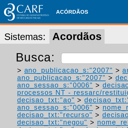
ACÓRDÃOS
Acordãos
Sistemas:
Busca:
>
ano_publicacao_s:"2007"
>
a
ano_publicacao_s:"2007"
>
dec
ano_sessao_s:"0006"
>
decisao
processos NT - ressarc/restituiç
decisao_txt:"ao"
>
decisao_txt:
ano_sessao_s:"0006"
>
nome_r
decisao_txt:"recurso"
>
decisao
decisao_txt:"negou"
>
nome_rel