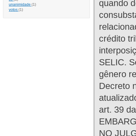
quando d
unanimidade
(1)
votos
(1)
consubst
relaciona
crédito tr
interpos
SELIC. S
gênero re
Decreto n
atualizad
art. 39 d
EMBARG
NO JULG