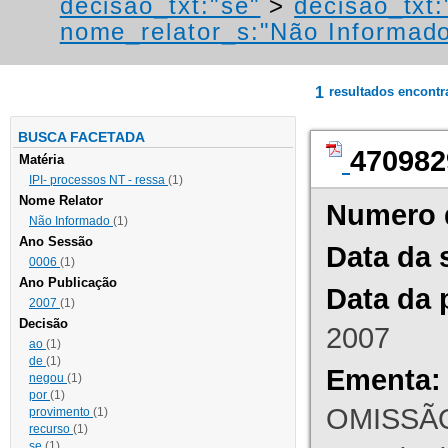
decisao_txt:"se"
>
decisao_txt:
nome_relator_s:"Não Informad
1
resultados encont
BUSCA FACETADA
470982
Matéria
IPI- processos NT - ressa
(1)
Nome Relator
Numero 
Não Informado
(1)
Ano Sessão
Data da 
0006
(1)
Ano Publicação
Data da 
2007
(1)
Decisão
2007
ao
(1)
de
(1)
Ementa:
negou
(1)
por
(1)
OMISSÃO
provimento
(1)
recurso
(1)
se
(1)