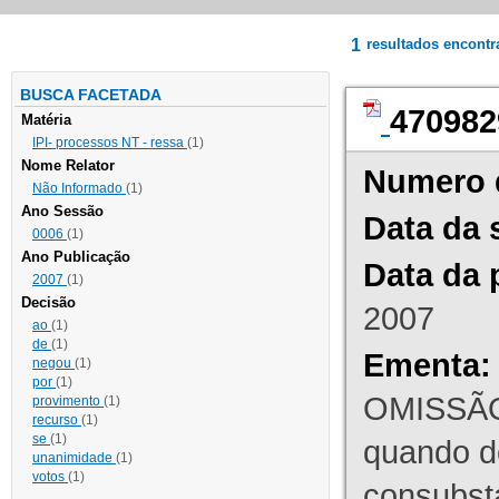
1
resultados encont
BUSCA FACETADA
470982
Matéria
IPI- processos NT - ressa
(1)
Nome Relator
Numero 
Não Informado
(1)
Ano Sessão
Data da 
0006
(1)
Ano Publicação
Data da 
2007
(1)
Decisão
2007
ao
(1)
de
(1)
Ementa:
negou
(1)
por
(1)
OMISSÃO
provimento
(1)
recurso
(1)
se
(1)
quando d
unanimidade
(1)
votos
(1)
consubst