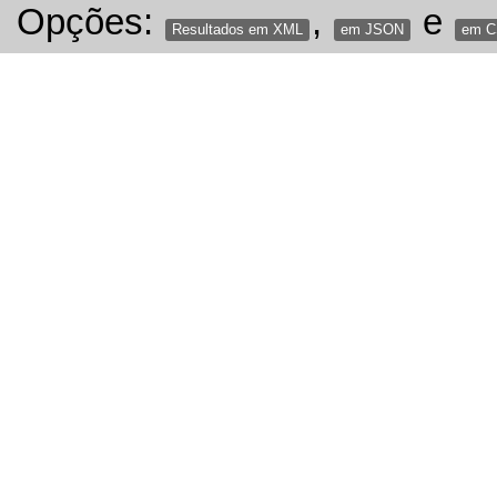
Opções:
,
e
Resultados em XML
em JSON
em 