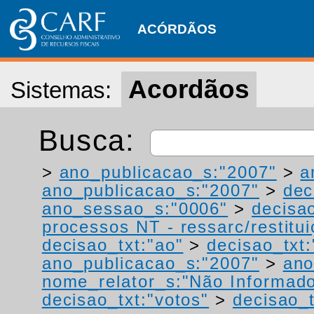
ACÓRDÃOS
Acordãos
Sistemas:
Busca:
>
ano_publicacao_s:"2007"
>
a
ano_publicacao_s:"2007"
>
dec
ano_sessao_s:"0006"
>
decisao
processos NT - ressarc/restituiç
decisao_txt:"ao"
>
decisao_txt
ano_publicacao_s:"2007"
>
ano
nome_relator_s:"Não Informad
decisao_txt:"votos"
>
decisao_t