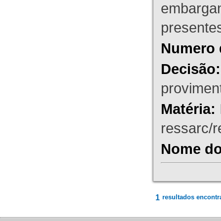
embargant
presente
Numero 
Decisão:
proviment
Matéria:
ressarc/re
Nome do 
1
resultados encontr