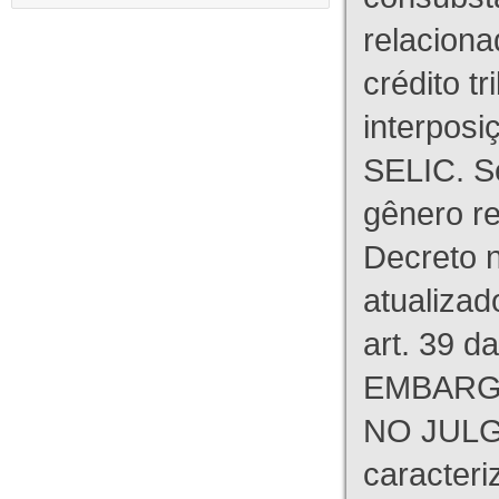
relaciona
crédito tr
interpos
SELIC. S
gênero re
Decreto n
atualizad
art. 39 d
EMBARG
NO JULG
caracteri