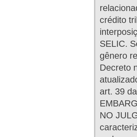
relaciona
crédito tr
interpos
SELIC. S
gênero re
Decreto n
atualizad
art. 39 d
EMBARG
NO JULG
caracteri