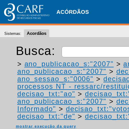
ACÓRDÃOS
Acordãos
Sistemas:
Busca:
>
ano_publicacao_s:"2007"
>
a
ano_publicacao_s:"2007"
>
dec
ano_sessao_s:"0006"
>
decisao
processos NT - ressarc/restituiç
decisao_txt:"ao"
>
decisao_txt
ano_publicacao_s:"2007"
>
dec
Informado"
>
decisao_txt:"voto
decisao_txt:"de"
>
decisao_txt:
mostrar execução da query