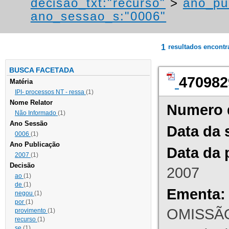
decisao_txt:"recurso"
>
ano_pu
ano_sessao_s:"0006"
1
resultados encont
BUSCA FACETADA
470982
Matéria
IPI- processos NT - ressa
(1)
Nome Relator
Numero 
Não Informado
(1)
Ano Sessão
Data da 
0006
(1)
Ano Publicação
Data da 
2007
(1)
Decisão
2007
ao
(1)
de
(1)
Ementa:
negou
(1)
por
(1)
OMISSÃO
provimento
(1)
recurso
(1)
se
(1)