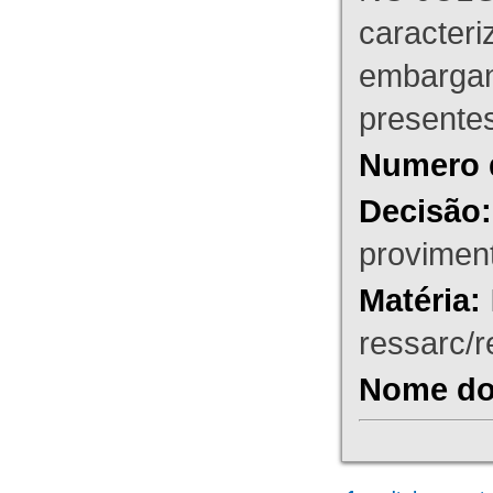
caracteri
embargant
presente
Numero 
Decisão:
proviment
Matéria:
ressarc/re
Nome do 