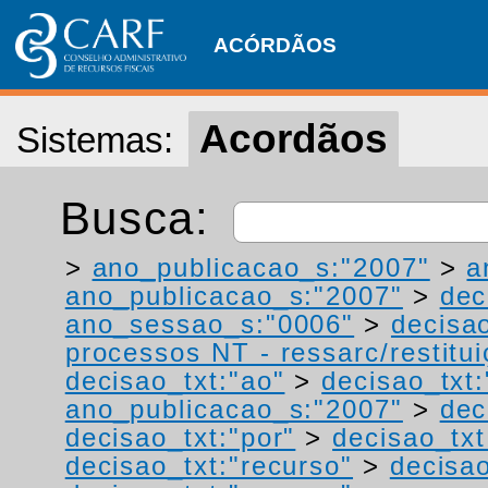
ACÓRDÃOS
Acordãos
Sistemas:
Busca:
>
ano_publicacao_s:"2007"
>
a
ano_publicacao_s:"2007"
>
dec
ano_sessao_s:"0006"
>
decisao
processos NT - ressarc/restituiç
decisao_txt:"ao"
>
decisao_txt
ano_publicacao_s:"2007"
>
dec
decisao_txt:"por"
>
decisao_txt
decisao_txt:"recurso"
>
decisao