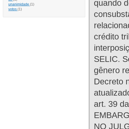
quando d
unanimidade
(1)
votos
(1)
consubst
relaciona
crédito tr
interpos
SELIC. S
gênero re
Decreto n
atualizad
art. 39 d
EMBARG
NO JULG