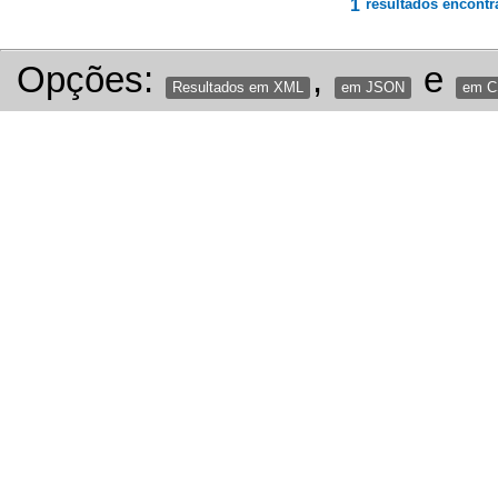
1
resultados encontr
Opções:
,
e
Resultados em XML
em JSON
em 