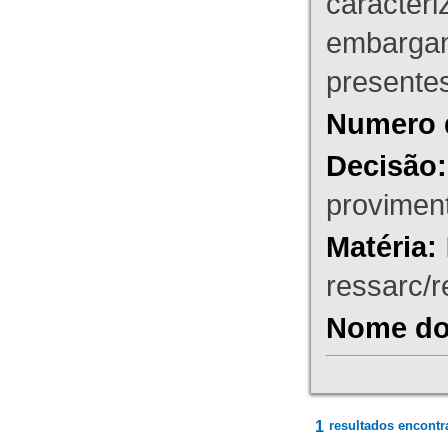
caracteri
embargant
presente
Numero 
Decisão:
proviment
Matéria:
ressarc/re
Nome do 
1
resultados encontr