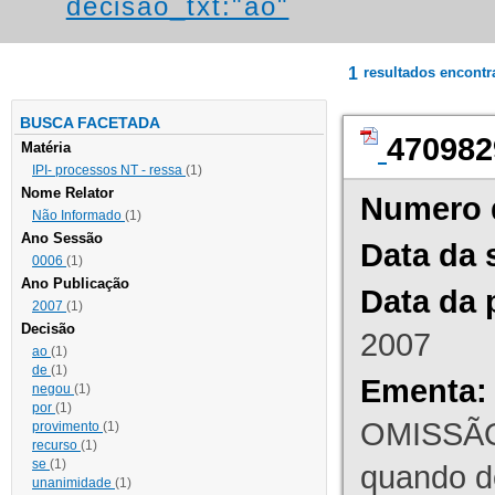
decisao_txt:"ao"
1
resultados encont
BUSCA FACETADA
470982
Matéria
IPI- processos NT - ressa
(1)
Nome Relator
Numero 
Não Informado
(1)
Ano Sessão
Data da 
0006
(1)
Ano Publicação
Data da 
2007
(1)
Decisão
2007
ao
(1)
de
(1)
Ementa:
negou
(1)
por
(1)
OMISSÃO
provimento
(1)
recurso
(1)
se
(1)
quando d
unanimidade
(1)