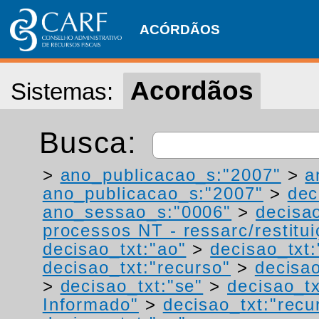
ACÓRDÃOS
Acordãos
Sistemas:
Busca:
>
ano_publicacao_s:"2007"
>
a
ano_publicacao_s:"2007"
>
dec
ano_sessao_s:"0006"
>
decisao
processos NT - ressarc/restituiç
decisao_txt:"ao"
>
decisao_txt
decisao_txt:"recurso"
>
decisa
>
decisao_txt:"se"
>
decisao_tx
Informado"
>
decisao_txt:"recu