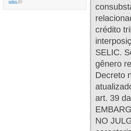
votos
(1)
consubst
relaciona
crédito tr
interpos
SELIC. S
gênero re
Decreto n
atualizad
art. 39 d
EMBARG
NO JULG