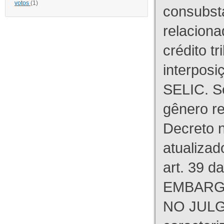
votos
(1)
consubst
relaciona
crédito tr
interpos
SELIC. S
gênero re
Decreto n
atualizad
art. 39 d
EMBARG
NO JULG