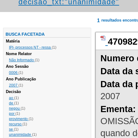
decisao_txt:"unanimidade"
1
resultados encont
BUSCA FACETADA
470982
Matéria
IPI- processos NT - ressa
(1)
Nome Relator
Numero 
Não Informado
(1)
Ano Sessão
Data da 
0006
(1)
Ano Publicação
Data da 
2007
(1)
Decisão
2007
ao
(1)
de
(1)
Ementa:
negou
(1)
por
(1)
OMISSÃO
provimento
(1)
recurso
(1)
se
(1)
quando d
unanimidade
(1)