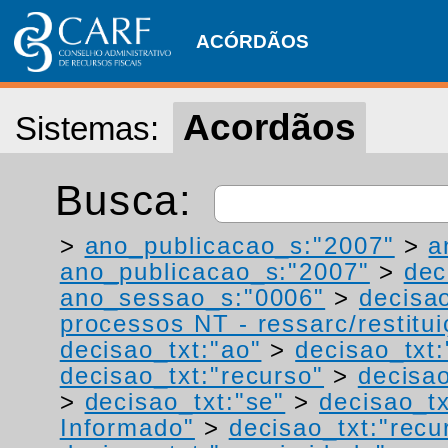
ACÓRDÃOS
Acordãos
Sistemas:
Busca:
>
ano_publicacao_s:"2007"
>
a
ano_publicacao_s:"2007"
>
dec
ano_sessao_s:"0006"
>
decisao
processos NT - ressarc/restituiç
decisao_txt:"ao"
>
decisao_txt
decisao_txt:"recurso"
>
decisa
>
decisao_txt:"se"
>
decisao_tx
Informado"
>
decisao_txt:"recu