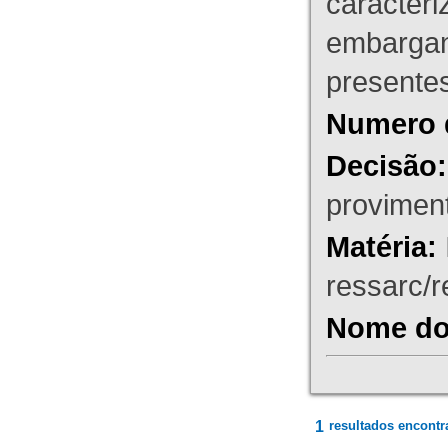
caracteri
embargant
presente
Numero 
Decisão:
proviment
Matéria:
ressarc/re
Nome do 
1
resultados encontr