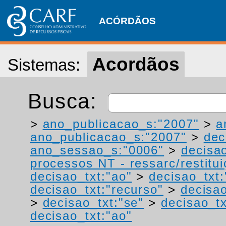
ACÓRDÃOS
Acordãos
Sistemas:
Busca:
>
ano_publicacao_s:"2007"
>
a
ano_publicacao_s:"2007"
>
dec
ano_sessao_s:"0006"
>
decisao
processos NT - ressarc/restituiç
decisao_txt:"ao"
>
decisao_txt
decisao_txt:"recurso"
>
decisa
>
decisao_txt:"se"
>
decisao_tx
decisao_txt:"ao"