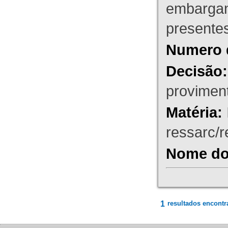
embargant
presente
Numero 
Decisão:
proviment
Matéria:
ressarc/re
Nome do 
1
resultados encontr