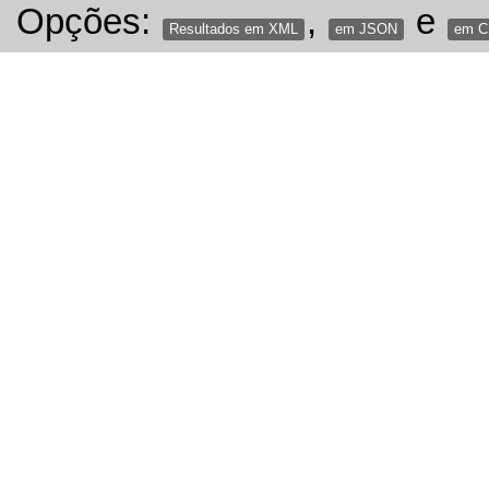
Opções:
,
e
Resultados em XML
em JSON
em 