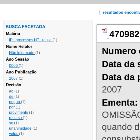
1
resultados encont
BUSCA FACETADA
470982
Matéria
IPI- processos NT - ressa
(1)
Nome Relator
Numero 
Não Informado
(1)
Ano Sessão
Data da 
0006
(1)
Ano Publicação
Data da 
2007
(1)
Decisão
2007
ao
(1)
de
(1)
Ementa:
negou
(1)
por
(1)
OMISSÃO
provimento
(1)
recurso
(1)
se
(1)
quando d
unanimidade
(1)
votos
(1)
consubst