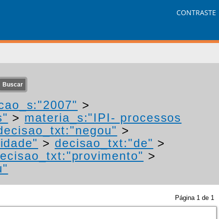
CONTRASTE
cao_s:"2007"
>
s"
>
materia_s:"IPI- processos
decisao_txt:"negou"
>
idade"
>
decisao_txt:"de"
>
ecisao_txt:"provimento"
>
u"
Página
1
de
1