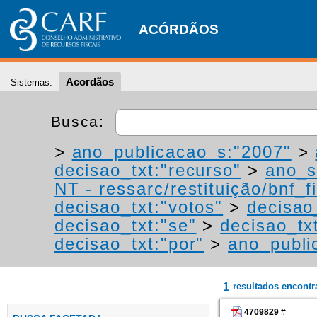
ACÓRDÃOS
Acordãos
Sistemas:
Busca:
>
ano_publicacao_s:"2007"
>
decisao_txt:"recurso"
>
ano_s
NT - ressarc/restituição/bnf_fi
decisao_txt:"votos"
>
decisao
decisao_txt:"se"
>
decisao_tx
decisao_txt:"por"
>
ano_publi
1
resultados encont
4709829
#