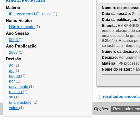
BUSCA FACETADA
Matéria
Numero do processo
Data da sessão:
Sun 
IPI- processos NT - ressa
(1)
Data da publicação:
T
Nome Relator
Ementa:
EMBARGOS DE
Não Informado
(1)
pedido relacionado co
Ano Sessão
uma espécie do gênero
0006
(1)
9.250/95. Recurso p
se justifica a interp
Ano Publicação
Numero da decisão:
2
2007
(1)
Decisão:
Por unanimid
Decisão
Matéria:
IPI- processos
ao
(1)
Nome do relator:
Não 
de
(1)
negou
(1)
por
(1)
provimento
(1)
recurso
(1)
1
resultados encontr
se
(1)
unanimidade
(1)
votos
(1)
Opções:
Resultados e