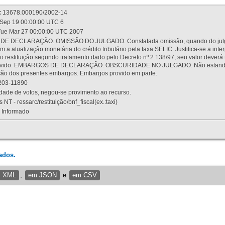
:
13678.000190/2002-14
Sep 19 00:00:00 UTC 6
ue Mar 27 00:00:00 UTC 2007
 DECLARAÇÃO. OMISSÃO DO JULGADO. Constatada omissão, quando do julgamen
m a atualização monetária do crédito tributário pela taxa SELIC. Justifica-se a 
 restituição segundo tratamento dado pelo Decreto nº 2.138/97, seu valor deverá 
rovido. EMBARGOS DE DECLARAÇÃO. OBSCURIDADE NO JULGADO. Não estando dev
osição dos presentes embargos. Embargos provido em parte.
03-11890
ade de votos, negou-se provimento ao recurso.
 NT - ressarc/restituição/bnf_fiscal(ex.:taxi)
Informado
ados.
m XML
,
em JSON
e
em CSV