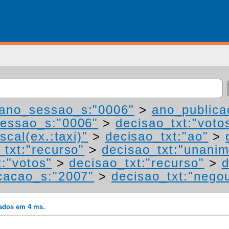
ano_sessao_s:"0006"
>
ano_publica
essao_s:"0006"
>
decisao_txt:"voto
scal(ex.:taxi)"
>
decisao_txt:"ao"
>
_txt:"recurso"
>
decisao_txt:"unanim
t:"votos"
>
decisao_txt:"recurso"
>
d
cacao_s:"2007"
>
decisao_txt:"nego
rados em 4 ms.