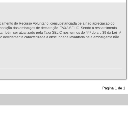
to do Recurso Voluntário, consubstanciada pela não apreciação do
interposição dos embargos de declaração. TAXA SELIC. Sendo o ressarcimento
também ser atualizado pela Taxa SELIC nos termos do §4º do art. 39 da Lei nº
idamente caracterizada a obscuridade levantada pela embargante não
Página
1
de
1