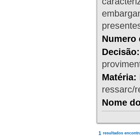
caracteri
embargant
presente
Numero 
Decisão:
proviment
Matéria:
ressarc/re
Nome do 
1
resultados encontr