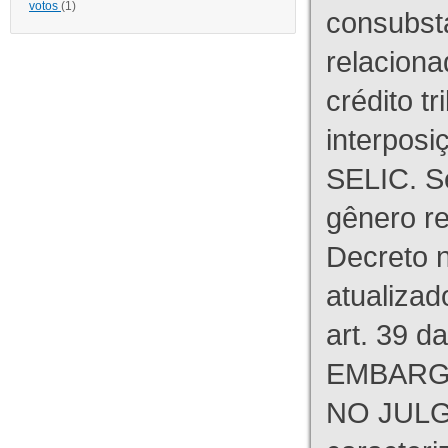
votos
(1)
consubst
relaciona
crédito tr
interpos
SELIC. S
gênero re
Decreto n
atualizad
art. 39 d
EMBARG
NO JULG