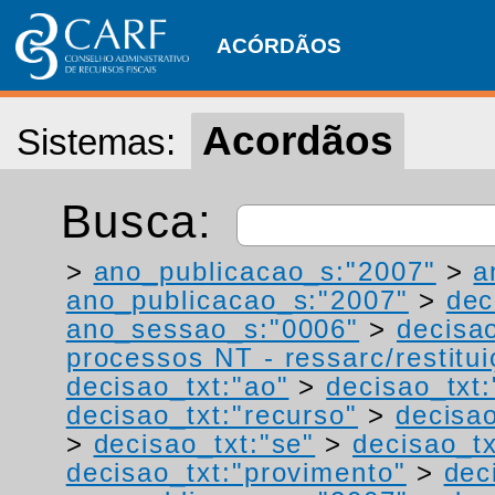
ACÓRDÃOS
Acordãos
Sistemas:
Busca:
>
ano_publicacao_s:"2007"
>
a
ano_publicacao_s:"2007"
>
dec
ano_sessao_s:"0006"
>
decisao
processos NT - ressarc/restituiç
decisao_txt:"ao"
>
decisao_txt
decisao_txt:"recurso"
>
decisa
>
decisao_txt:"se"
>
decisao_tx
decisao_txt:"provimento"
>
dec