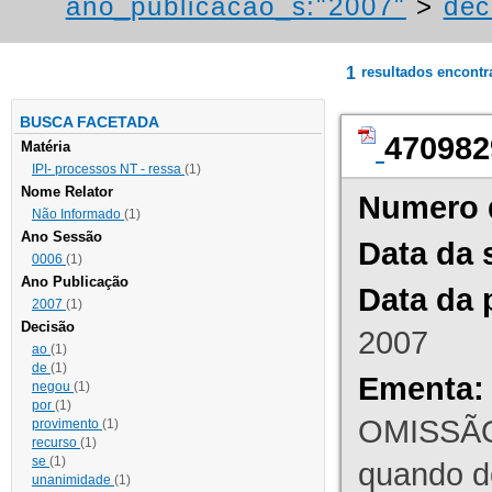
ano_publicacao_s:"2007"
>
dec
1
resultados encont
BUSCA FACETADA
470982
Matéria
IPI- processos NT - ressa
(1)
Nome Relator
Numero 
Não Informado
(1)
Ano Sessão
Data da 
0006
(1)
Ano Publicação
Data da 
2007
(1)
Decisão
2007
ao
(1)
de
(1)
Ementa:
negou
(1)
por
(1)
OMISSÃO
provimento
(1)
recurso
(1)
se
(1)
quando d
unanimidade
(1)