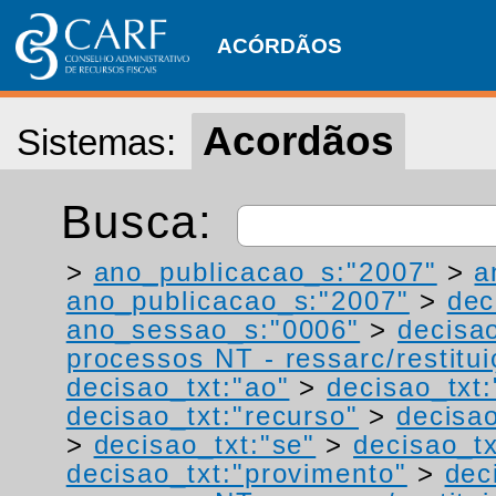
ACÓRDÃOS
Acordãos
Sistemas:
Busca:
>
ano_publicacao_s:"2007"
>
a
ano_publicacao_s:"2007"
>
dec
ano_sessao_s:"0006"
>
decisao
processos NT - ressarc/restituiç
decisao_txt:"ao"
>
decisao_txt
decisao_txt:"recurso"
>
decisa
>
decisao_txt:"se"
>
decisao_tx
decisao_txt:"provimento"
>
dec