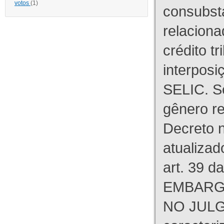
votos
(1)
consubst
relaciona
crédito tr
interpos
SELIC. S
gênero re
Decreto n
atualizad
art. 39 d
EMBARG
NO JULG