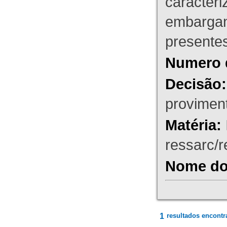
caracteri
embargant
presente
Numero 
Decisão:
proviment
Matéria:
ressarc/re
Nome do 
1
resultados encontr