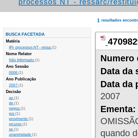
processos NT - ressarc/restituiç
1
resultados encont
BUSCA FACETADA
470982
Matéria
IPI- processos NT - ressa
(1)
Nome Relator
Numero 
Não Informado
(1)
Ano Sessão
Data da 
0006
(1)
Ano Publicação
Data da 
2007
(1)
Decisão
2007
ao
(1)
de
(1)
Ementa:
negou
(1)
por
(1)
OMISSÃO
provimento
(1)
recurso
(1)
se
(1)
quando d
unanimidade
(1)