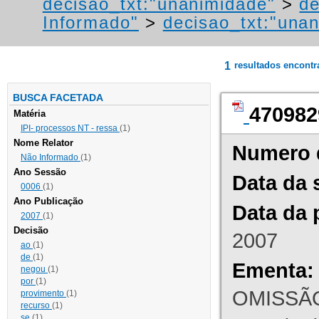
decisao_txt:"unanimidade"
>
de
Informado"
>
decisao_txt:"una
1
resultados encont
BUSCA FACETADA
470982
Matéria
IPI- processos NT - ressa
(1)
Nome Relator
Numero 
Não Informado
(1)
Ano Sessão
Data da 
0006
(1)
Ano Publicação
Data da 
2007
(1)
Decisão
2007
ao
(1)
de
(1)
Ementa:
negou
(1)
por
(1)
OMISSÃO
provimento
(1)
recurso
(1)
se
(1)