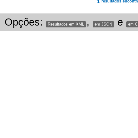
1
resultados encontr
Opções:
,
e
Resultados em XML
em JSON
em 