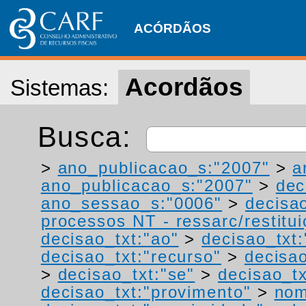
ACÓRDÃOS
Acordãos
Sistemas:
Busca:
>
ano_publicacao_s:"2007"
>
a
ano_publicacao_s:"2007"
>
dec
ano_sessao_s:"0006"
>
decisao
processos NT - ressarc/restituiç
decisao_txt:"ao"
>
decisao_txt
decisao_txt:"recurso"
>
decisa
>
decisao_txt:"se"
>
decisao_tx
decisao_txt:"provimento"
>
nom