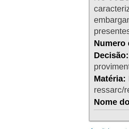
caracteri
embargant
presente
Numero 
Decisão:
proviment
Matéria:
ressarc/re
Nome do 