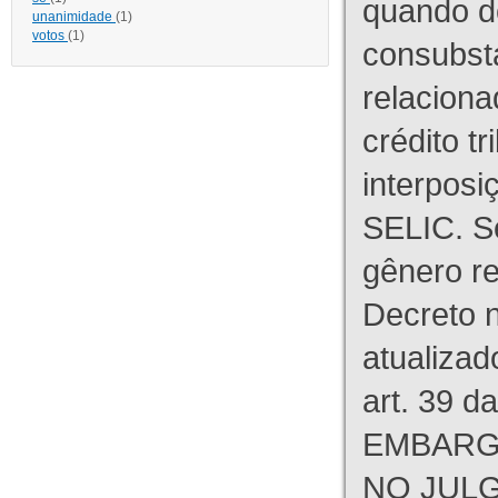
quando d
unanimidade
(1)
votos
(1)
consubst
relaciona
crédito tr
interpos
SELIC. S
gênero re
Decreto n
atualizad
art. 39 d
EMBARG
NO JULG