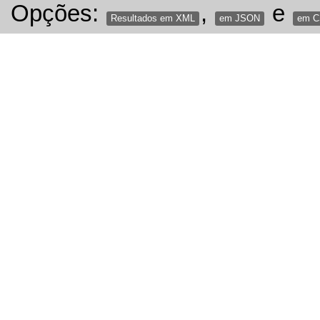
Opções:
,
e
Resultados em XML
em JSON
em 