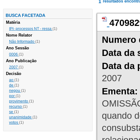
1
resultados encont
BUSCA FACETADA
470982
Matéria
IPI- processos NT - ressa
(1)
Nome Relator
Numero 
Não Informado
(1)
Ano Sessão
Data da 
0006
(1)
Ano Publicação
Data da 
2007
(1)
Decisão
2007
ao
(1)
de
(1)
Ementa:
negou
(1)
por
(1)
OMISSÃO
provimento
(1)
recurso
(1)
se
(1)
quando d
unanimidade
(1)
votos
(1)
consubst
relaciona