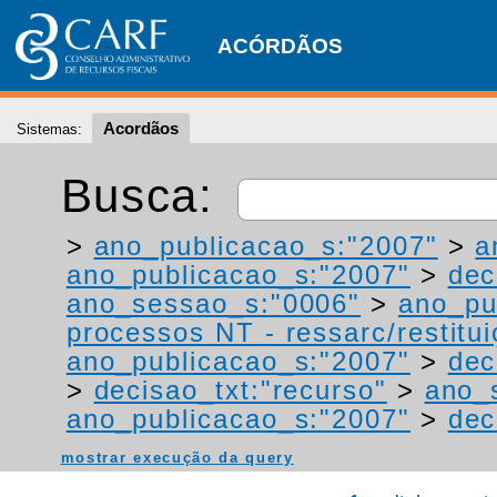
ACÓRDÃOS
Acordãos
Sistemas:
Busca:
>
ano_publicacao_s:"2007"
>
a
ano_publicacao_s:"2007"
>
dec
ano_sessao_s:"0006"
>
ano_pu
processos NT - ressarc/restituiç
ano_publicacao_s:"2007"
>
dec
>
decisao_txt:"recurso"
>
ano_
ano_publicacao_s:"2007"
>
dec
mostrar execução da query