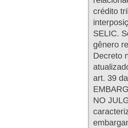
crédito tr
interpos
SELIC. S
gênero re
Decreto n
atualizad
art. 39 d
EMBARG
NO JULG
caracteri
embargant