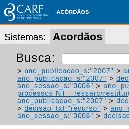
ACÓRDÃOS
Acordãos
Sistemas:
Busca:
>
ano_publicacao_s:"2007"
>
a
ano_publicacao_s:"2007"
>
dec
ano_sessao_s:"0006"
>
ano_pu
processos NT - ressarc/restituiç
ano_publicacao_s:"2007"
>
dec
>
decisao_txt:"recurso"
>
ano_
ano_sessao_s:"0006"
>
decisao