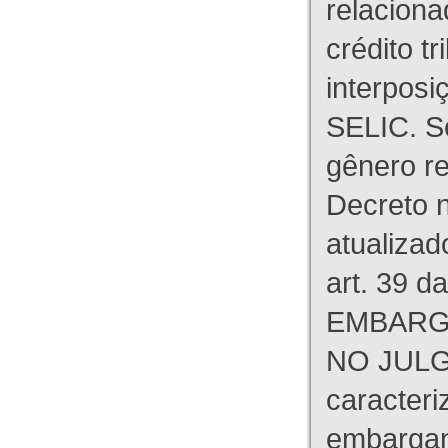
relaciona
crédito tr
interpos
SELIC. S
gênero re
Decreto n
atualizad
art. 39 d
EMBARG
NO JULG
caracteri
embargant