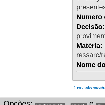
presente
Numero 
Decisão:
proviment
Matéria:
ressarc/re
Nome do 
1
resultados encontr
Opções:
,
e