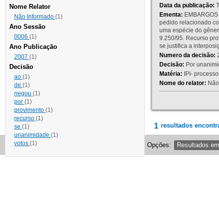
Data da publicação:
T
Nome Relator
Ementa:
EMBARGOS DE
Não Informado
(1)
pedido relacionado co
Ano Sessão
uma espécie do gênero
0006
(1)
9.250/95. Recurso p
se justifica a interp
Ano Publicação
Numero da decisão:
2
2007
(1)
Decisão:
Por unanimid
Decisão
Matéria:
IPI- processos
ao
(1)
Nome do relator:
Não 
de
(1)
negou
(1)
por
(1)
provimento
(1)
recurso
(1)
1
resultados encontr
se
(1)
unanimidade
(1)
votos
(1)
Opções:
Resultados e