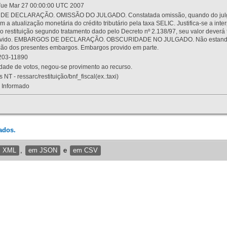
ue Mar 27 00:00:00 UTC 2007
 DECLARAÇÃO. OMISSÃO DO JULGADO. Constatada omissão, quando do julgamen
m a atualização monetária do crédito tributário pela taxa SELIC. Justifica-se a 
 restituição segundo tratamento dado pelo Decreto nº 2.138/97, seu valor deverá 
rovido. EMBARGOS DE DECLARAÇÃO. OBSCURIDADE NO JULGADO. Não estando dev
osição dos presentes embargos. Embargos provido em parte.
03-11890
ade de votos, negou-se provimento ao recurso.
 NT - ressarc/restituição/bnf_fiscal(ex.:taxi)
Informado
ados.
m XML
,
em JSON
e
em CSV