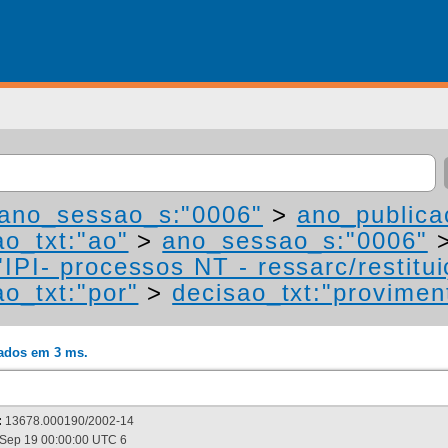
ano_sessao_s:"0006"
>
ano_publica
ao_txt:"ao"
>
ano_sessao_s:"0006"
IPI- processos NT - ressarc/restituiç
ao_txt:"por"
>
decisao_txt:"provimen
rados em 3 ms.
:
13678.000190/2002-14
Sep 19 00:00:00 UTC 6