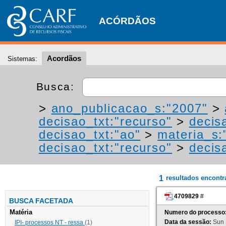
ACÓRDÃOS
Acordãos
Sistemas:
Busca:
>
ano_publicacao_s:"2007"
>
decisao_txt:"recurso"
>
decis
decisao_txt:"ao"
>
materia_s:"
decisao_txt:"recurso"
>
decis
1
resultados encont
4709829
#
BUSCA FACETADA
Matéria
Numero do processo
Data da sessão:
Sun 
IPI- processos NT - ressa
(1)