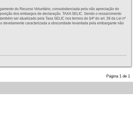
to do Recurso Voluntário, consubstanciada pela não apreciação do
interposição dos embargos de declaração. TAXA SELIC. Sendo o ressarcimento
também ser atualizado pela Taxa SELIC nos termos do §4º do art. 39 da Lei nº
idamente caracterizada a obscuridade levantada pela embargante não
Página
1
de
1