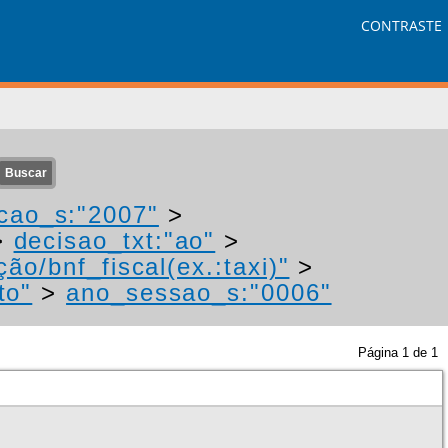
CONTRASTE
cao_s:"2007"
>
>
decisao_txt:"ao"
>
ão/bnf_fiscal(ex.:taxi)"
>
to"
>
ano_sessao_s:"0006"
Página
1
de
1