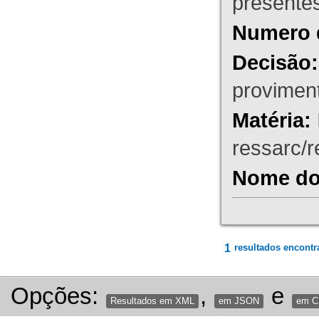
presente
Numero 
Decisão:
proviment
Matéria:
ressarc/re
Nome do 
1
resultados encontr
Opções:
,
e
Resultados em XML
em JSON
em 