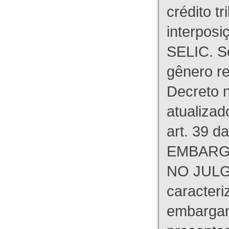
crédito tr
interpos
SELIC. S
gênero re
Decreto n
atualizad
art. 39 d
EMBARG
NO JULG
caracteri
embargant