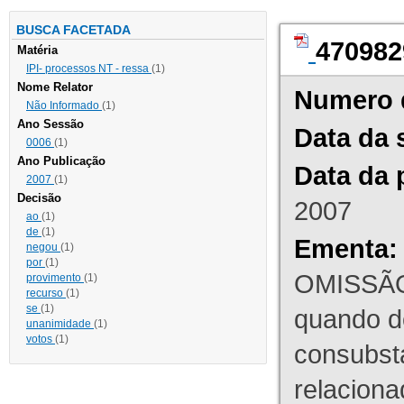
BUSCA FACETADA
470982
Matéria
IPI- processos NT - ressa
(1)
Nome Relator
Numero 
Não Informado
(1)
Ano Sessão
Data da 
0006
(1)
Ano Publicação
Data da 
2007
(1)
Decisão
2007
ao
(1)
de
(1)
Ementa:
negou
(1)
por
(1)
OMISSÃO
provimento
(1)
recurso
(1)
se
(1)
quando d
unanimidade
(1)
votos
(1)
consubst
relaciona