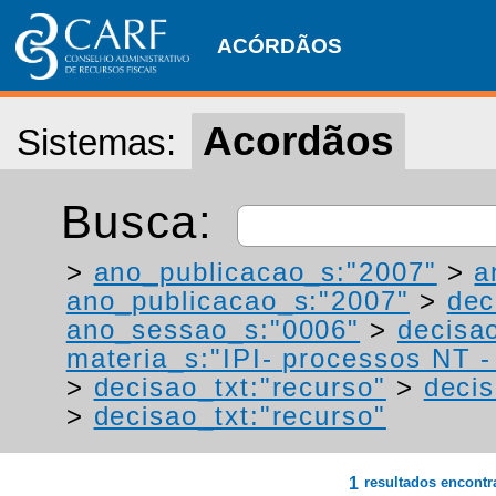
ACÓRDÃOS
Acordãos
Sistemas:
Busca:
>
ano_publicacao_s:"2007"
>
a
ano_publicacao_s:"2007"
>
dec
ano_sessao_s:"0006"
>
decisao
materia_s:"IPI- processos NT - r
>
decisao_txt:"recurso"
>
decis
>
decisao_txt:"recurso"
1
resultados encont