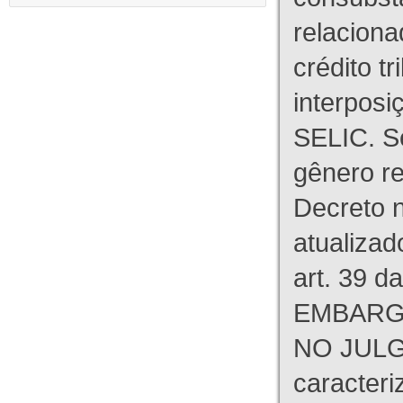
relaciona
crédito tr
interpos
SELIC. S
gênero re
Decreto n
atualizad
art. 39 d
EMBARG
NO JULG
caracteri