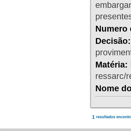
embargant
presente
Numero 
Decisão:
proviment
Matéria:
ressarc/re
Nome do 
1
resultados encontr