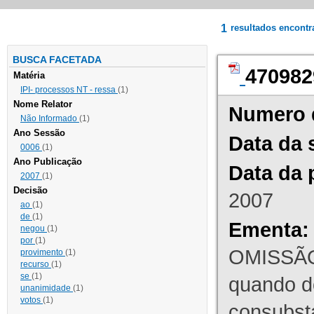
1
resultados encont
BUSCA FACETADA
470982
Matéria
IPI- processos NT - ressa
(1)
Nome Relator
Numero 
Não Informado
(1)
Ano Sessão
Data da 
0006
(1)
Ano Publicação
Data da 
2007
(1)
Decisão
2007
ao
(1)
de
(1)
Ementa:
negou
(1)
por
(1)
OMISSÃO
provimento
(1)
recurso
(1)
se
(1)
quando d
unanimidade
(1)
votos
(1)
consubst