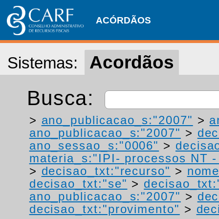
ACÓRDÃOS
Acordãos
Sistemas:
Busca:
>
ano_publicacao_s:"2007"
>
a
ano_publicacao_s:"2007"
>
dec
ano_sessao_s:"0006"
>
decisao
materia_s:"IPI- processos NT - r
>
decisao_txt:"recurso"
>
nome
decisao_txt:"se"
>
decisao_txt
ano_publicacao_s:"2007"
>
dec
decisao_txt:"provimento"
>
dec