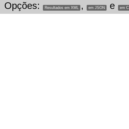
Opções:
,
e
Resultados em XML
em JSON
em 