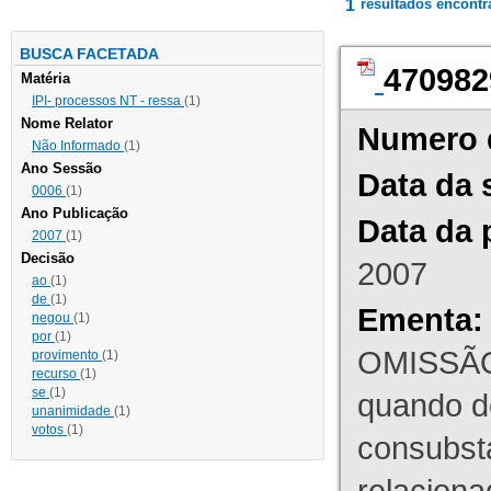
1
resultados encont
BUSCA FACETADA
470982
Matéria
IPI- processos NT - ressa
(1)
Nome Relator
Numero 
Não Informado
(1)
Ano Sessão
Data da 
0006
(1)
Ano Publicação
Data da 
2007
(1)
Decisão
2007
ao
(1)
de
(1)
Ementa:
negou
(1)
por
(1)
OMISSÃO
provimento
(1)
recurso
(1)
se
(1)
quando d
unanimidade
(1)
votos
(1)
consubst
relaciona