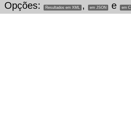
Opções:
,
e
Resultados em XML
em JSON
em 