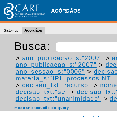
ACÓRDÃOS
Acordãos
Sistemas:
Busca:
>
ano_publicacao_s:"2007"
>
a
ano_publicacao_s:"2007"
>
dec
ano_sessao_s:"0006"
>
decisao
materia_s:"IPI- processos NT - r
>
decisao_txt:"recurso"
>
nome
decisao_txt:"se"
>
decisao_txt
decisao_txt:"unanimidade"
>
de
mostrar execução da query