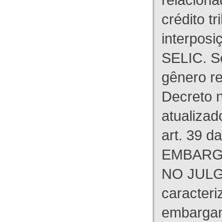
crédito tr
interpos
SELIC. S
gênero re
Decreto n
atualizad
art. 39 d
EMBARG
NO JULG
caracteri
embargant