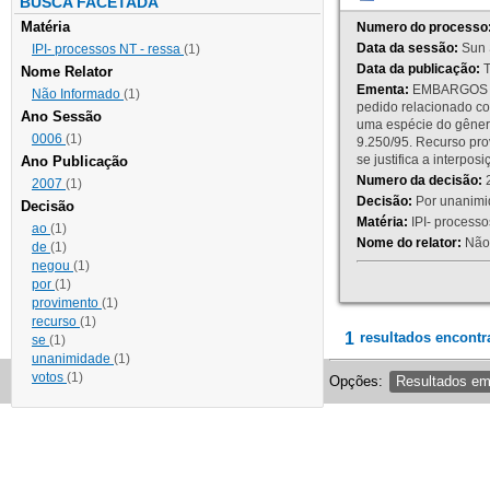
BUSCA FACETADA
Matéria
Numero do processo
Data da sessão:
Sun 
IPI- processos NT - ressa
(1)
Data da publicação:
T
Nome Relator
Ementa:
EMBARGOS DE
Não Informado
(1)
pedido relacionado co
Ano Sessão
uma espécie do gênero
0006
(1)
9.250/95. Recurso p
se justifica a interp
Ano Publicação
Numero da decisão:
2
2007
(1)
Decisão:
Por unanimid
Decisão
Matéria:
IPI- processos
ao
(1)
Nome do relator:
Não 
de
(1)
negou
(1)
por
(1)
provimento
(1)
recurso
(1)
1
resultados encontr
se
(1)
unanimidade
(1)
votos
(1)
Opções:
Resultados e