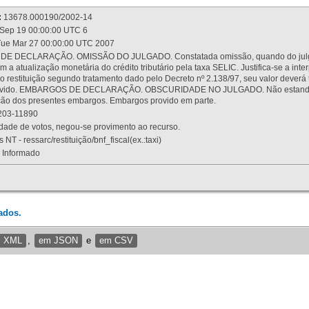
:
13678.000190/2002-14
Sep 19 00:00:00 UTC 6
ue Mar 27 00:00:00 UTC 2007
 DECLARAÇÃO. OMISSÃO DO JULGADO. Constatada omissão, quando do julgamen
m a atualização monetária do crédito tributário pela taxa SELIC. Justifica-se a 
 restituição segundo tratamento dado pelo Decreto nº 2.138/97, seu valor deverá 
rovido. EMBARGOS DE DECLARAÇÃO. OBSCURIDADE NO JULGADO. Não estando dev
osição dos presentes embargos. Embargos provido em parte.
03-11890
ade de votos, negou-se provimento ao recurso.
 NT - ressarc/restituição/bnf_fiscal(ex.:taxi)
Informado
ados.
m XML
,
em JSON
e
em CSV