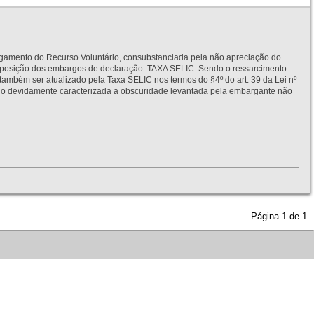
to do Recurso Voluntário, consubstanciada pela não apreciação do
interposição dos embargos de declaração. TAXA SELIC. Sendo o ressarcimento
também ser atualizado pela Taxa SELIC nos termos do §4º do art. 39 da Lei nº
idamente caracterizada a obscuridade levantada pela embargante não
Página
1
de
1