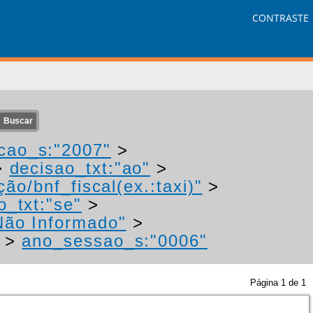
CONTRASTE
cao_s:"2007"
>
>
decisao_txt:"ao"
>
ão/bnf_fiscal(ex.:taxi)"
>
o_txt:"se"
>
Não Informado"
>
>
ano_sessao_s:"0006"
Página
1
de
1