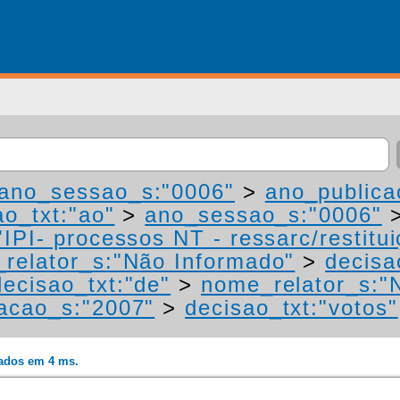
ano_sessao_s:"0006"
>
ano_publica
ao_txt:"ao"
>
ano_sessao_s:"0006"
IPI- processos NT - ressarc/restituiç
relator_s:"Não Informado"
>
decisa
decisao_txt:"de"
>
nome_relator_s:"
acao_s:"2007"
>
decisao_txt:"votos"
rados em 4 ms.