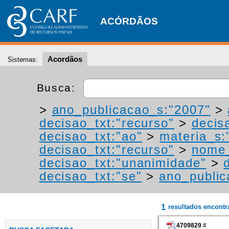
ACÓRDÃOS
Acordãos
Sistemas:
Busca:
>
ano_publicacao_s:"2007"
>
decisao_txt:"recurso"
>
decis
decisao_txt:"ao"
>
materia_s:"
decisao_txt:"recurso"
>
nome_
decisao_txt:"unanimidade"
>
decisao_txt:"se"
>
ano_public
1
resultados encont
4709829
#