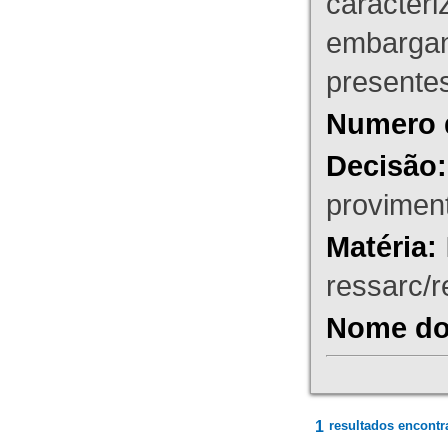
caracteri
embargant
presente
Numero 
Decisão:
proviment
Matéria:
ressarc/re
Nome do 
1
resultados encontr