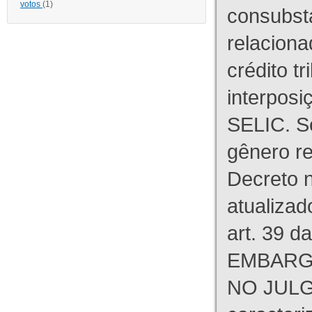
votos
(1)
consubst
relaciona
crédito tr
interpos
SELIC. S
gênero re
Decreto n
atualizad
art. 39 d
EMBARG
NO JULG