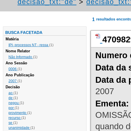
decisao_txt:"de"
>
decisao_txt:
1
resultados encont
BUSCA FACETADA
470982
Matéria
IPI- processos NT - ressa
(1)
Nome Relator
Numero 
Não Informado
(1)
Ano Sessão
Data da 
0006
(1)
Ano Publicação
Data da 
2007
(1)
Decisão
2007
ao
(1)
de
(1)
Ementa:
negou
(1)
por
(1)
OMISSÃO
provimento
(1)
recurso
(1)
se
(1)
quando d
unanimidade
(1)