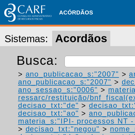
ACÓRDÃOS
Acordãos
Sistemas:
Busca:
>
ano_publicacao_s:"2007"
>
a
ano_publicacao_s:"2007"
>
dec
ano_sessao_s:"0006"
>
materi
ressarc/restituição/bnf_fiscal(ex
decisao_txt:"de"
>
decisao_txt:
decisao_txt:"ao"
>
ano_publica
materia_s:"IPI- processos NT - r
>
decisao_txt:"negou"
>
nome_r