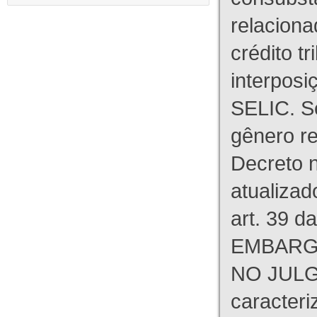
relaciona
crédito tr
interpos
SELIC. S
gênero re
Decreto n
atualizad
art. 39 d
EMBARG
NO JULG
caracteri