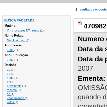
1
resultados encont
BUSCA FACETADA
470982
Matéria
IPI- processos NT - ressa
(1)
Nome Relator
Numero 
Não Informado
(1)
Ano Sessão
Data da 
0006
(1)
Ano Publicação
Data da 
2007
(1)
Decisão
2007
ao
(1)
de
(1)
Ementa:
negou
(1)
por
(1)
OMISSÃO
provimento
(1)
recurso
(1)
se
(1)
quando d
unanimidade
(1)
votos
(1)
consubst