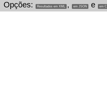
Opções:
,
e
Resultados em XML
em JSON
em 