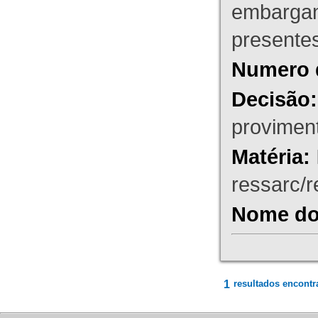
embargant
presente
Numero 
Decisão:
proviment
Matéria:
ressarc/re
Nome do 
1
resultados encontr