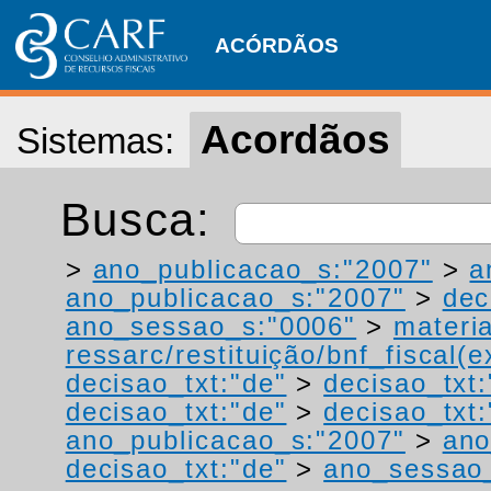
ACÓRDÃOS
Acordãos
Sistemas:
Busca:
>
ano_publicacao_s:"2007"
>
a
ano_publicacao_s:"2007"
>
dec
ano_sessao_s:"0006"
>
materi
ressarc/restituição/bnf_fiscal(ex
decisao_txt:"de"
>
decisao_txt:
decisao_txt:"de"
>
decisao_txt:
ano_publicacao_s:"2007"
>
ano
decisao_txt:"de"
>
ano_sessao