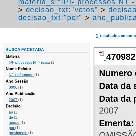
materia_s:"IPI- processos NT - r
>
decisao_txt:"votos"
>
decisao
decisao_txt:"por"
>
ano_public
1
resultados encont
BUSCA FACETADA
470982
Matéria
IPI- processos NT - ressa
(1)
Nome Relator
Numero 
Não Informado
(1)
Ano Sessão
Data da 
0006
(1)
Ano Publicação
Data da 
2007
(1)
Decisão
2007
ao
(1)
de
(1)
Ementa:
negou
(1)
por
(1)
OMISSÃO
provimento
(1)