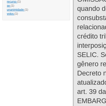
recurso
(1)
se
(1)
quando d
unanimidade
(1)
votos
(1)
consubst
relaciona
crédito tr
interpos
SELIC. S
gênero re
Decreto n
atualizad
art. 39 d
EMBARG