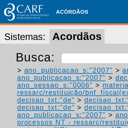
ACÓRDÃOS
Acordãos
Sistemas:
Busca:
>
ano_publicacao_s:"2007"
>
a
ano_publicacao_s:"2007"
>
dec
ano_sessao_s:"0006"
>
materi
ressarc/restituição/bnf_fiscal(ex
decisao_txt:"de"
>
decisao_txt:
decisao_txt:"de"
>
decisao_txt:
ano_publicacao_s:"2007"
>
ano
processos NT - ressarc/restituiç