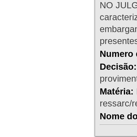
NO JULG
caracteri
embargant
presente
Numero 
Decisão:
proviment
Matéria:
ressarc/re
Nome do 