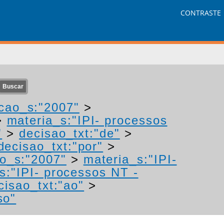
CONTRASTE
cao_s:"2007"
>
>
materia_s:"IPI- processos
"
>
decisao_txt:"de"
>
decisao_txt:"por"
>
o_s:"2007"
>
materia_s:"IPI-
s:"IPI- processos NT -
cisao_txt:"ao"
>
so"