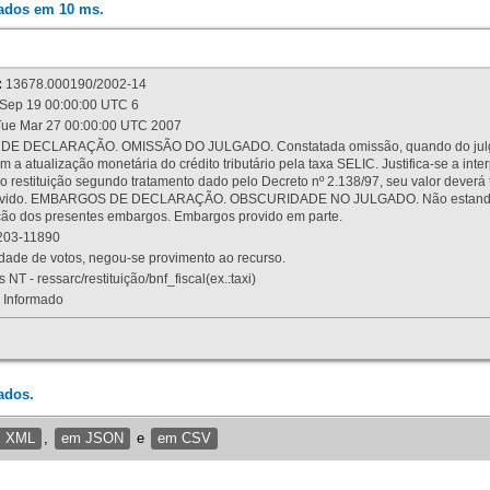
rados em 10 ms.
:
13678.000190/2002-14
Sep 19 00:00:00 UTC 6
ue Mar 27 00:00:00 UTC 2007
 DECLARAÇÃO. OMISSÃO DO JULGADO. Constatada omissão, quando do julgamen
m a atualização monetária do crédito tributário pela taxa SELIC. Justifica-se a 
 restituição segundo tratamento dado pelo Decreto nº 2.138/97, seu valor deverá 
rovido. EMBARGOS DE DECLARAÇÃO. OBSCURIDADE NO JULGADO. Não estando dev
osição dos presentes embargos. Embargos provido em parte.
03-11890
ade de votos, negou-se provimento ao recurso.
 NT - ressarc/restituição/bnf_fiscal(ex.:taxi)
Informado
ados.
m XML
,
em JSON
e
em CSV