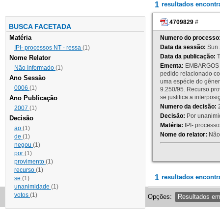
1
resultados encont
4709829
#
BUSCA FACETADA
Matéria
Numero do processo
Data da sessão:
Sun 
IPI- processos NT - ressa
(1)
Data da publicação:
T
Nome Relator
Ementa:
EMBARGOS DE
Não Informado
(1)
pedido relacionado co
Ano Sessão
uma espécie do gênero
0006
(1)
9.250/95. Recurso p
se justifica a interp
Ano Publicação
Numero da decisão:
2
2007
(1)
Decisão:
Por unanimid
Decisão
Matéria:
IPI- processos
ao
(1)
Nome do relator:
Não 
de
(1)
negou
(1)
por
(1)
provimento
(1)
recurso
(1)
1
resultados encontr
se
(1)
unanimidade
(1)
votos
(1)
Opções:
Resultados e