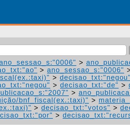
ano_sessao_s:"0006"
>
ano_publica
ao_txt:"ao"
>
ano_sessao_s:"0006"
scal(ex.:taxi)"
>
decisao_txt:"negou
ao_txt:"negou"
>
decisao_txt:"de"
>
ublicacao_s:"2007"
>
ano_publicaca
ição/bnf_fiscal(ex.:taxi)"
>
materia_
ex.:taxi)"
>
decisao_txt:"votos"
>
de
cisao_txt:"por"
>
decisao_txt:"recur