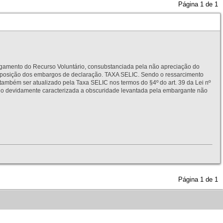
Página
1
de
1
to do Recurso Voluntário, consubstanciada pela não apreciação do
interposição dos embargos de declaração. TAXA SELIC. Sendo o ressarcimento
também ser atualizado pela Taxa SELIC nos termos do §4º do art. 39 da Lei nº
idamente caracterizada a obscuridade levantada pela embargante não
Página
1
de
1