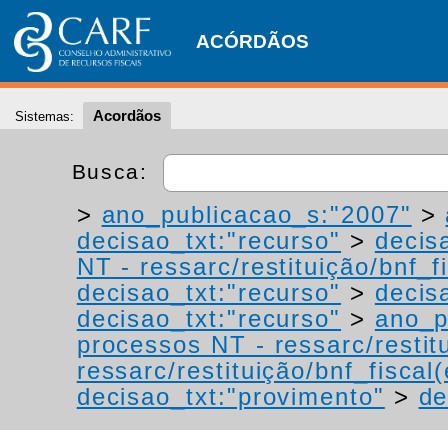
ACÓRDÃOS
Acordãos
Sistemas:
Busca:
>
ano_publicacao_s:"2007"
>
decisao_txt:"recurso"
>
decis
NT - ressarc/restituição/bnf_fi
decisao_txt:"recurso"
>
decis
decisao_txt:"recurso"
>
ano_p
processos NT - ressarc/restitu
ressarc/restituição/bnf_fiscal(
decisao_txt:"provimento"
>
de