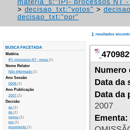
materia_s:"IPI- processos NT - r
>
decisao_txt:"votos"
>
decisao
decisao_txt:"por"
1
resultados encont
BUSCA FACETADA
470982
Matéria
IPI- processos NT - ressa
(1)
Nome Relator
Numero 
Não Informado
(1)
Ano Sessão
Data da 
0006
(1)
Ano Publicação
Data da 
2007
(1)
Decisão
2007
ao
(1)
de
(1)
Ementa:
negou
(1)
por
(1)
OMISSÃO
provimento
(1)