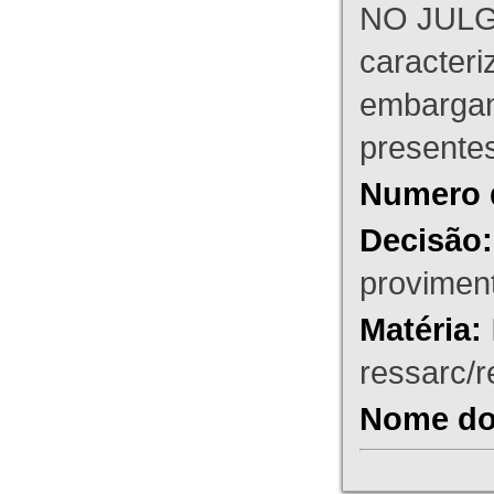
NO JULG
caracteri
embargant
presente
Numero 
Decisão:
proviment
Matéria:
ressarc/re
Nome do 