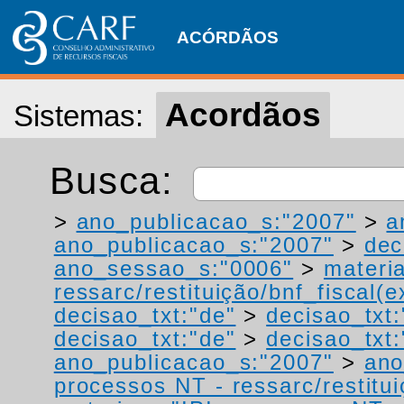
ACÓRDÃOS
Acordãos
Sistemas:
Busca:
>
ano_publicacao_s:"2007"
>
a
ano_publicacao_s:"2007"
>
dec
ano_sessao_s:"0006"
>
materi
ressarc/restituição/bnf_fiscal(ex
decisao_txt:"de"
>
decisao_txt:
decisao_txt:"de"
>
decisao_txt:
ano_publicacao_s:"2007"
>
ano
processos NT - ressarc/restituiç