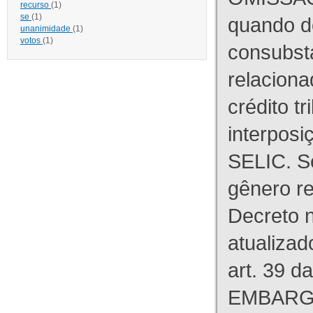
recurso
(1)
se
(1)
quando d
unanimidade
(1)
votos
(1)
consubst
relaciona
crédito tr
interpos
SELIC. S
gênero re
Decreto n
atualizad
art. 39 d
EMBARG