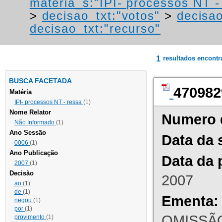
materia_s:"IPI- processos NT - r
>
decisao_txt:"votos"
>
decisao
decisao_txt:"recurso"
1
resultados encont
BUSCA FACETADA
470982
Matéria
IPI- processos NT - ressa
(1)
Nome Relator
Numero 
Não Informado
(1)
Ano Sessão
Data da 
0006
(1)
Ano Publicação
Data da 
2007
(1)
Decisão
2007
ao
(1)
de
(1)
Ementa:
negou
(1)
por
(1)
OMISSÃO
provimento
(1)