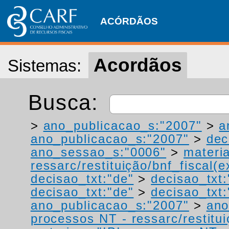
ACÓRDÃOS
Acordãos
Sistemas:
Busca:
>
ano_publicacao_s:"2007"
>
a
ano_publicacao_s:"2007"
>
dec
ano_sessao_s:"0006"
>
materi
ressarc/restituição/bnf_fiscal(ex
decisao_txt:"de"
>
decisao_txt:
decisao_txt:"de"
>
decisao_txt:
ano_publicacao_s:"2007"
>
ano
processos NT - ressarc/restituiç