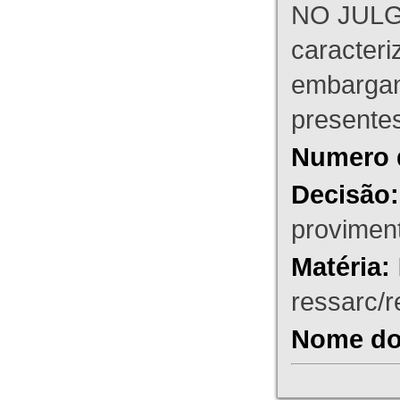
NO JULG
caracteri
embargant
presente
Numero 
Decisão:
proviment
Matéria:
ressarc/re
Nome do 