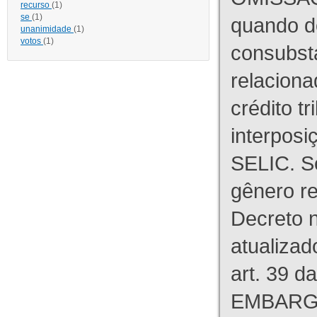
recurso
(1)
se
(1)
quando d
unanimidade
(1)
votos
(1)
consubst
relaciona
crédito tr
interpos
SELIC. S
gênero re
Decreto n
atualizad
art. 39 d
EMBARG