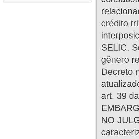
relaciona
crédito tr
interpos
SELIC. S
gênero re
Decreto n
atualizad
art. 39 d
EMBARG
NO JULG
caracteri