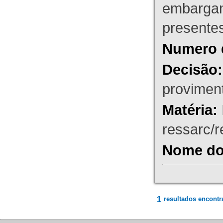
embargant
presente
Numero 
Decisão:
proviment
Matéria:
ressarc/re
Nome do 
1
resultados encontr