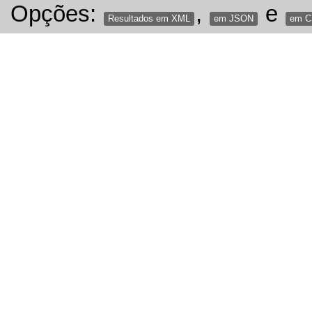
Opções:
,
e
Resultados em XML
em JSON
em 