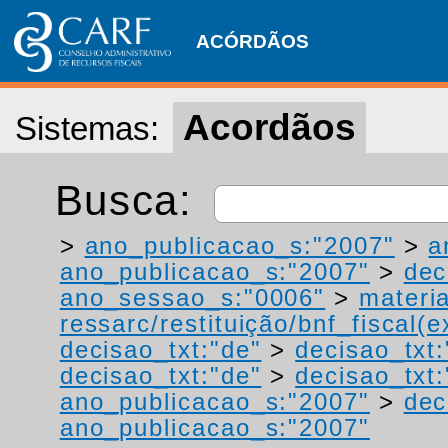
ACÓRDÃOS
Acordãos
Sistemas:
Busca:
>
ano_publicacao_s:"2007"
>
a
ano_publicacao_s:"2007"
>
dec
ano_sessao_s:"0006"
>
materi
ressarc/restituição/bnf_fiscal(ex
decisao_txt:"de"
>
decisao_txt:
decisao_txt:"de"
>
decisao_txt:
ano_publicacao_s:"2007"
>
dec
ano_publicacao_s:"2007"