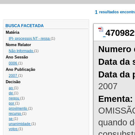
1
resultados encont
BUSCA FACETADA
470982
Matéria
IPI- processos NT - ressa
(1)
Nome Relator
Numero 
Não Informado
(1)
Ano Sessão
Data da 
0006
(1)
Ano Publicação
Data da 
2007
(1)
Decisão
2007
ao
(1)
de
(1)
Ementa:
negou
(1)
por
(1)
OMISSÃO
provimento
(1)
recurso
(1)
se
(1)
quando d
unanimidade
(1)
votos
(1)
consubst