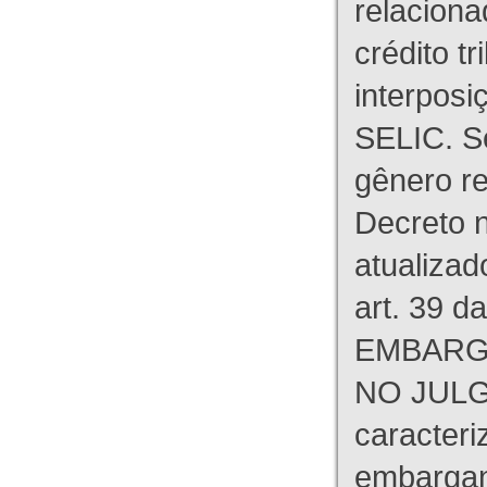
relaciona
crédito tr
interpos
SELIC. S
gênero re
Decreto n
atualizad
art. 39 d
EMBARG
NO JULG
caracteri
embargant