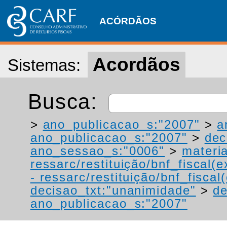
ACÓRDÃOS
Acordãos
Sistemas:
Busca:
>
ano_publicacao_s:"2007"
>
a
ano_publicacao_s:"2007"
>
dec
ano_sessao_s:"0006"
>
materi
ressarc/restituição/bnf_fiscal(ex
- ressarc/restituição/bnf_fiscal(
decisao_txt:"unanimidade"
>
de
ano_publicacao_s:"2007"