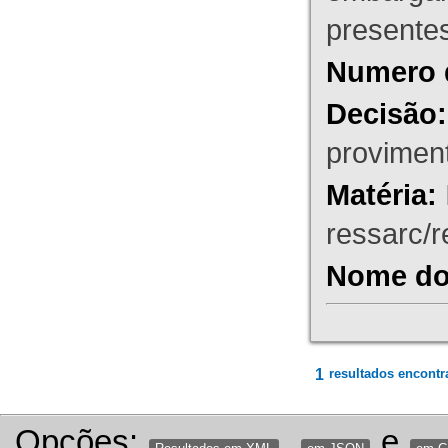
presente
Numero 
Decisão:
proviment
Matéria:
ressarc/re
Nome do 
1
resultados encontr
Opções:
,
e