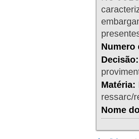
caracteri
embargant
presente
Numero 
Decisão:
proviment
Matéria:
ressarc/re
Nome do 