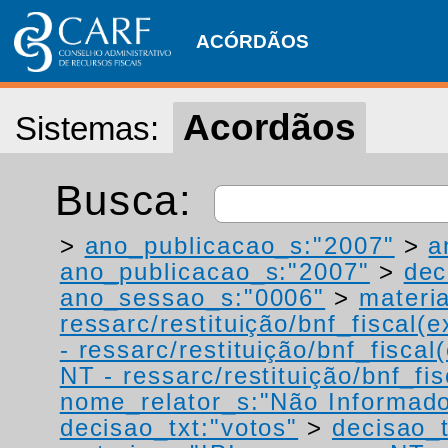
ACÓRDÃOS
Acordãos
Sistemas:
Busca:
>
ano_publicacao_s:"2007"
>
a
ano_publicacao_s:"2007"
>
dec
ano_sessao_s:"0006"
>
materi
ressarc/restituição/bnf_fiscal(ex
- ressarc/restituição/bnf_fiscal(
NT - ressarc/restituição/bnf_fis
nome_relator_s:"Não Informad
decisao_txt:"votos"
>
decisao_