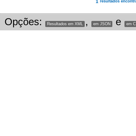
1
resultados encontr
Opções:
,
e
Resultados em XML
em JSON
em 