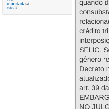
quando d
unanimidade
(1)
votos
(1)
consubst
relaciona
crédito tr
interpos
SELIC. S
gênero re
Decreto n
atualizad
art. 39 d
EMBARG
NO JULG