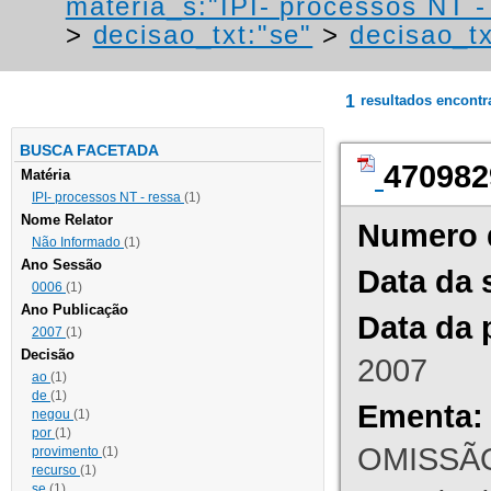
materia_s:"IPI- processos NT - r
>
decisao_txt:"se"
>
decisao_tx
1
resultados encont
BUSCA FACETADA
470982
Matéria
IPI- processos NT - ressa
(1)
Nome Relator
Numero 
Não Informado
(1)
Ano Sessão
Data da 
0006
(1)
Ano Publicação
Data da 
2007
(1)
Decisão
2007
ao
(1)
de
(1)
Ementa:
negou
(1)
por
(1)
OMISSÃO
provimento
(1)
recurso
(1)
se
(1)