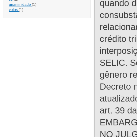
quando d
unanimidade
(1)
votos
(1)
consubst
relaciona
crédito tr
interpos
SELIC. S
gênero re
Decreto n
atualizad
art. 39 d
EMBARG
NO JULG