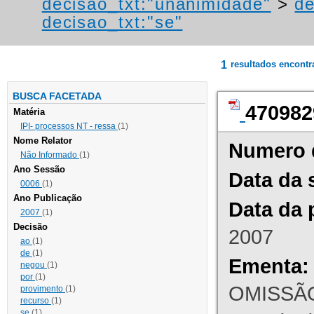
decisao_txt:"unanimidade"
>
de
decisao_txt:"se"
1
resultados encont
BUSCA FACETADA
470982
Matéria
IPI- processos NT - ressa
(1)
Nome Relator
Numero 
Não Informado
(1)
Ano Sessão
Data da 
0006
(1)
Ano Publicação
Data da 
2007
(1)
Decisão
2007
ao
(1)
de
(1)
Ementa:
negou
(1)
por
(1)
OMISSÃO
provimento
(1)
recurso
(1)
se
(1)