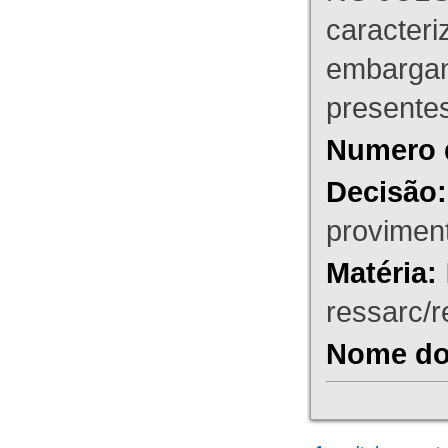
caracteri
embargant
presente
Numero 
Decisão:
proviment
Matéria:
ressarc/re
Nome do 