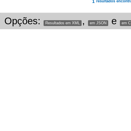
1
resultados encontr
Opções:
,
e
Resultados em XML
em JSON
em 