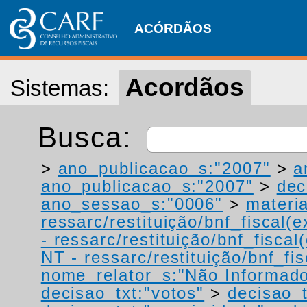
ACÓRDÃOS
Acordãos
Sistemas:
Busca:
>
ano_publicacao_s:"2007"
>
a
ano_publicacao_s:"2007"
>
dec
ano_sessao_s:"0006"
>
materi
ressarc/restituição/bnf_fiscal(ex
- ressarc/restituição/bnf_fiscal(
NT - ressarc/restituição/bnf_fis
nome_relator_s:"Não Informad
decisao_txt:"votos"
>
decisao_