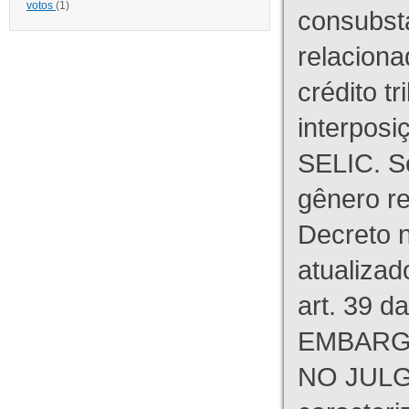
votos
(1)
consubst
relaciona
crédito tr
interpos
SELIC. S
gênero re
Decreto n
atualizad
art. 39 d
EMBARG
NO JULG