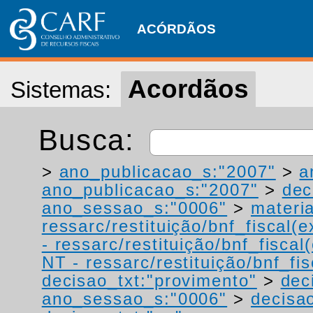
ACÓRDÃOS
Acordãos
Sistemas:
Busca:
>
ano_publicacao_s:"2007"
>
a
ano_publicacao_s:"2007"
>
dec
ano_sessao_s:"0006"
>
materi
ressarc/restituição/bnf_fiscal(ex
- ressarc/restituição/bnf_fiscal(
NT - ressarc/restituição/bnf_fis
decisao_txt:"provimento"
>
dec
ano_sessao_s:"0006"
>
decisao