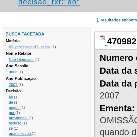
decisao_txt:"ao"
1
resultados encont
BUSCA FACETADA
470982
Matéria
IPI- processos NT - ressa
(1)
Nome Relator
Numero 
Não Informado
(1)
Ano Sessão
Data da 
0006
(1)
Ano Publicação
Data da 
2007
(1)
Decisão
2007
ao
(1)
de
(1)
Ementa:
negou
(1)
por
(1)
OMISSÃO
provimento
(1)
recurso
(1)
se
(1)
quando d
unanimidade
(1)