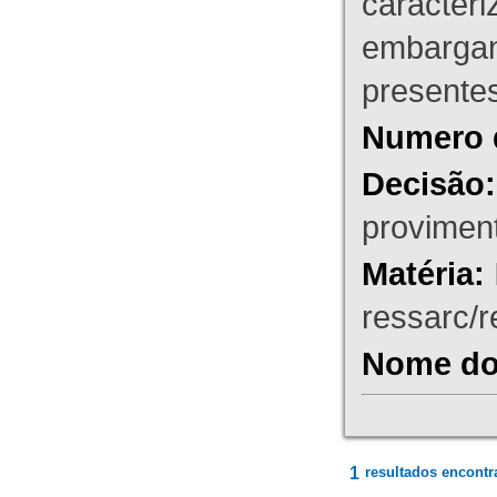
caracteri
embargant
presente
Numero 
Decisão:
proviment
Matéria:
ressarc/re
Nome do 
1
resultados encontr