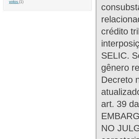
votos
(1)
consubst
relaciona
crédito tr
interpos
SELIC. S
gênero re
Decreto n
atualizad
art. 39 d
EMBARG
NO JULG