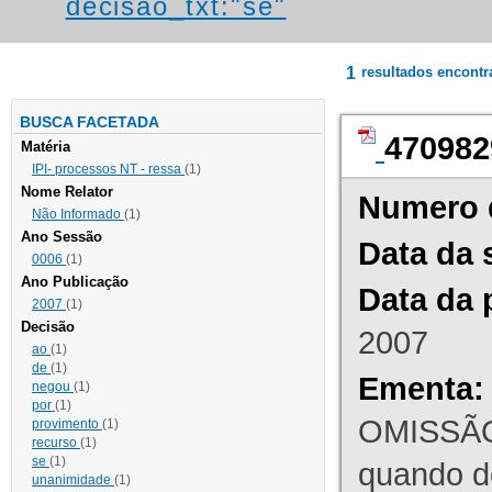
decisao_txt:"se"
1
resultados encont
BUSCA FACETADA
470982
Matéria
IPI- processos NT - ressa
(1)
Nome Relator
Numero 
Não Informado
(1)
Ano Sessão
Data da 
0006
(1)
Ano Publicação
Data da 
2007
(1)
Decisão
2007
ao
(1)
de
(1)
Ementa:
negou
(1)
por
(1)
OMISSÃO
provimento
(1)
recurso
(1)
se
(1)
quando d
unanimidade
(1)