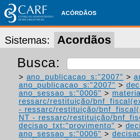
ACÓRDÃOS
Acordãos
Sistemas:
Busca:
>
ano_publicacao_s:"2007"
>
a
ano_publicacao_s:"2007"
>
dec
ano_sessao_s:"0006"
>
materi
ressarc/restituição/bnf_fiscal(ex
- ressarc/restituição/bnf_fiscal(
NT - ressarc/restituição/bnf_fis
decisao_txt:"provimento"
>
dec
ano_sessao_s:"0006"
>
decisao