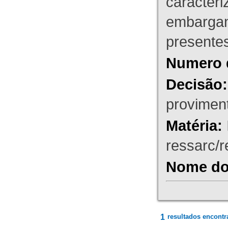
caracteri
embargant
presente
Numero 
Decisão:
proviment
Matéria:
ressarc/re
Nome do 
1
resultados encontr