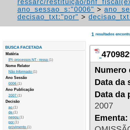
ressarc/restituição/bnf_fiscal(ex
ano_sessao_s:"0006"
>
ano_se
decisao_txt:"por"
>
decisao_txt
1
resultados encont
BUSCA FACETADA
470982
Matéria
IPI- processos NT - ressa
(1)
Nome Relator
Numero 
Não Informado
(1)
Ano Sessão
Data da 
0006
(1)
Ano Publicação
Data da 
2007
(1)
Decisão
2007
ao
(1)
de
(1)
Ementa:
negou
(1)
por
(1)
OMISSÃO
provimento
(1)