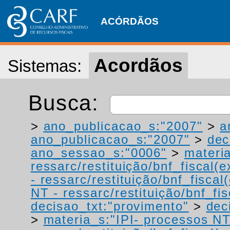
ACÓRDÃOS
Acordãos
Sistemas:
Busca:
>
ano_publicacao_s:"2007"
>
a
ano_publicacao_s:"2007"
>
dec
ano_sessao_s:"0006"
>
materi
ressarc/restituição/bnf_fiscal(ex
- ressarc/restituição/bnf_fiscal(
NT - ressarc/restituição/bnf_fis
decisao_txt:"provimento"
>
dec
>
materia_s:"IPI- processos NT