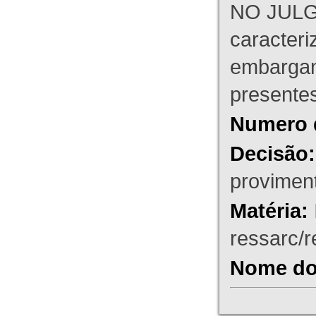
NO JULG
caracteri
embargant
presente
Numero 
Decisão:
proviment
Matéria:
ressarc/re
Nome do 