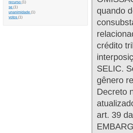
recurso
(1)
se
(1)
quando d
unanimidade
(1)
votos
(1)
consubst
relaciona
crédito tr
interpos
SELIC. S
gênero re
Decreto n
atualizad
art. 39 d
EMBARG