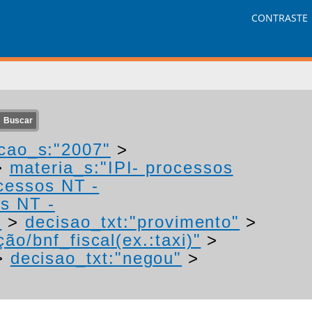
CONTRASTE
cao_s:"2007"
>
>
materia_s:"IPI- processos
ocessos NT -
os NT -
"
>
decisao_txt:"provimento"
>
ão/bnf_fiscal(ex.:taxi)"
>
>
decisao_txt:"negou"
>