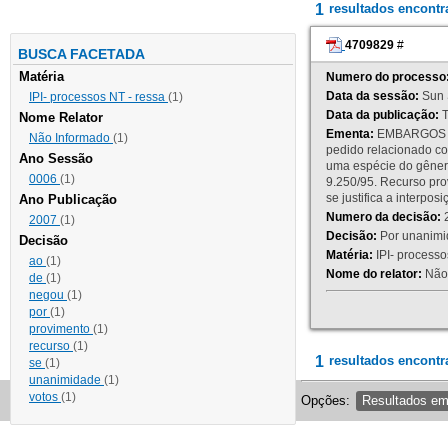
1
resultados encont
4709829
#
BUSCA FACETADA
Matéria
Numero do processo
Data da sessão:
Sun 
IPI- processos NT - ressa
(1)
Data da publicação:
T
Nome Relator
Ementa:
EMBARGOS DE
Não Informado
(1)
pedido relacionado co
Ano Sessão
uma espécie do gênero
0006
(1)
9.250/95. Recurso p
se justifica a interp
Ano Publicação
Numero da decisão:
2
2007
(1)
Decisão:
Por unanimid
Decisão
Matéria:
IPI- processos
ao
(1)
Nome do relator:
Não 
de
(1)
negou
(1)
por
(1)
provimento
(1)
recurso
(1)
1
resultados encontr
se
(1)
unanimidade
(1)
votos
(1)
Opções:
Resultados e