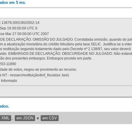
rados em 5 ms.
:
13678.000190/2002-14
Sep 19 00:00:00 UTC 6
ue Mar 27 00:00:00 UTC 2007
 DECLARAÇÃO. OMISSÃO DO JULGADO. Constatada omissão, quando do julgamen
m a atualização monetária do crédito tributário pela taxa SELIC. Justifica-se a 
 restituição segundo tratamento dado pelo Decreto nº 2.138/97, seu valor deverá 
rovido. EMBARGOS DE DECLARAÇÃO. OBSCURIDADE NO JULGADO. Não estando dev
osição dos presentes embargos. Embargos provido em parte.
03-11890
ade de votos, negou-se provimento ao recurso.
 NT - ressarc/restituição/bnf_fiscal(ex.:taxi)
Informado
ados.
m XML
,
em JSON
e
em CSV