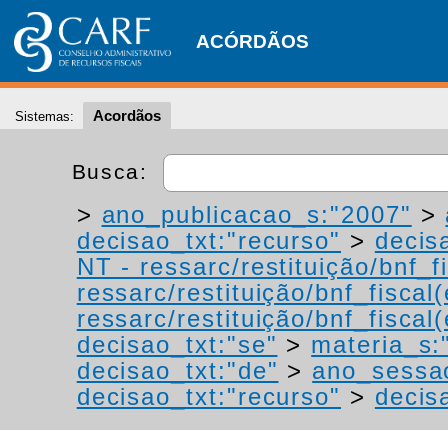
ACÓRDÃOS
Acordãos
Sistemas:
Busca:
>
ano_publicacao_s:"2007"
>
decisao_txt:"recurso"
>
decis
NT - ressarc/restituição/bnf_fi
ressarc/restituição/bnf_fiscal(
ressarc/restituição/bnf_fiscal(
decisao_txt:"se"
>
materia_s:"
decisao_txt:"de"
>
ano_sessa
decisao_txt:"recurso"
>
decis