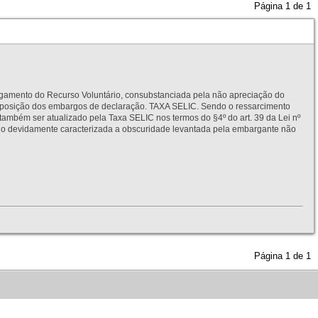
Página
1
de
1
to do Recurso Voluntário, consubstanciada pela não apreciação do
interposição dos embargos de declaração. TAXA SELIC. Sendo o ressarcimento
também ser atualizado pela Taxa SELIC nos termos do §4º do art. 39 da Lei nº
idamente caracterizada a obscuridade levantada pela embargante não
Página
1
de
1