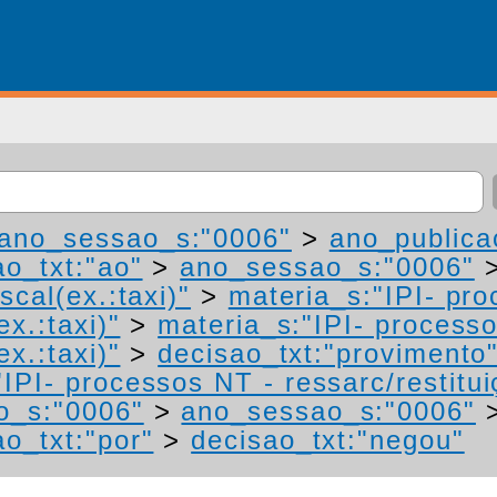
ano_sessao_s:"0006"
>
ano_publica
ao_txt:"ao"
>
ano_sessao_s:"0006"
scal(ex.:taxi)"
>
materia_s:"IPI- pr
ex.:taxi)"
>
materia_s:"IPI- process
ex.:taxi)"
>
decisao_txt:"provimento
IPI- processos NT - ressarc/restituiç
o_s:"0006"
>
ano_sessao_s:"0006"
ao_txt:"por"
>
decisao_txt:"negou"