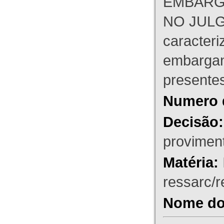
EMBARG
NO JULG
caracteri
embargant
presente
Numero 
Decisão:
proviment
Matéria:
ressarc/re
Nome do 