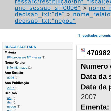
ressarc/restituição/bnf_fiscal(ex
ano_sessao_s:"0006"
>
nome_r
decisao_txt:"de"
>
nome_relato
decisao_txt:"negou"
1
resultados encont
BUSCA FACETADA
470982
Matéria
IPI- processos NT - ressa
(1)
Nome Relator
Numero 
Não Informado
(1)
Ano Sessão
Data da 
0006
(1)
Ano Publicação
Data da 
2007
(1)
Decisão
2007
ao
(1)
de
(1)
Ementa:
negou
(1)
por
(1)