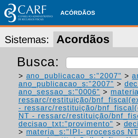
ACÓRDÃOS
Acordãos
Sistemas:
Busca:
>
ano_publicacao_s:"2007"
>
a
ano_publicacao_s:"2007"
>
dec
ano_sessao_s:"0006"
>
materi
ressarc/restituição/bnf_fiscal(ex
- ressarc/restituição/bnf_fiscal(
NT - ressarc/restituição/bnf_fis
decisao_txt:"provimento"
>
dec
>
materia_s:"IPI- processos NT