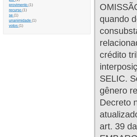
OMISSÃO
provimento
(1)
recurso
(1)
se
(1)
quando d
unanimidade
(1)
votos
(1)
consubst
relaciona
crédito tr
interpos
SELIC. S
gênero re
Decreto n
atualizad
art. 39 d