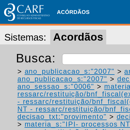
ACÓRDÃOS
Acordãos
Sistemas:
Busca:
>
ano_publicacao_s:"2007"
>
a
ano_publicacao_s:"2007"
>
dec
ano_sessao_s:"0006"
>
materi
ressarc/restituição/bnf_fiscal(ex
- ressarc/restituição/bnf_fiscal(
NT - ressarc/restituição/bnf_fis
decisao_txt:"provimento"
>
dec
>
materia_s:"IPI- processos NT