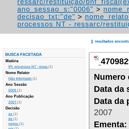
ressarc/restituição/bnf_fiscal(ex
ano_sessao_s:"0006"
>
nome_r
decisao_txt:"de"
>
nome_relato
processos NT - ressarc/restituiç
1
resultados encont
BUSCA FACETADA
470982
Matéria
IPI- processos NT - ressa
(1)
Nome Relator
Numero 
Não Informado
(1)
Ano Sessão
Data da 
0006
(1)
Ano Publicação
Data da 
2007
(1)
Decisão
2007
ao
(1)
de
(1)
Ementa:
negou
(1)
por
(1)