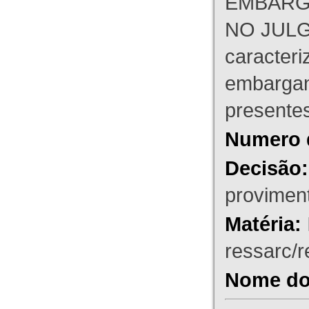
EMBARG
NO JULG
caracteri
embargant
presente
Numero 
Decisão:
proviment
Matéria:
ressarc/re
Nome do 