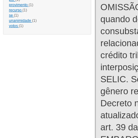
OMISSÃO
provimento
(1)
recurso
(1)
se
(1)
quando d
unanimidade
(1)
votos
(1)
consubst
relaciona
crédito tr
interpos
SELIC. S
gênero re
Decreto n
atualizad
art. 39 d