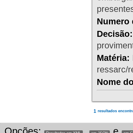
presente
Numero 
Decisão:
proviment
Matéria:
ressarc/re
Nome do 
1
resultados encontr
Opções:
,
e