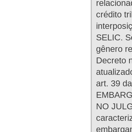
relaciona
crédito tr
interpos
SELIC. S
gênero re
Decreto n
atualizad
art. 39 d
EMBARG
NO JULG
caracteri
embargant