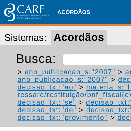
ACÓRDÃOS
Acordãos
Sistemas:
Busca:
>
ano_publicacao_s:"2007"
>
a
ano_publicacao_s:"2007"
>
dec
decisao_txt:"ao"
>
materia_s:"
ressarc/restituição/bnf_fiscal(ex
decisao_txt:"se"
>
decisao_txt
decisao_txt:"de"
>
decisao_txt
decisao_txt:"provimento"
>
dec