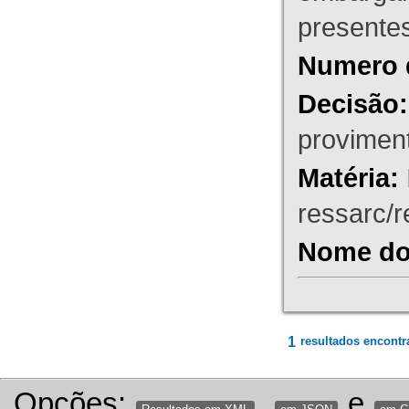
presente
Numero 
Decisão:
proviment
Matéria:
ressarc/re
Nome do 
1
resultados encontr
Opções:
,
e