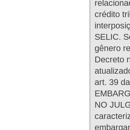
relaciona
crédito tr
interpos
SELIC. S
gênero re
Decreto n
atualizad
art. 39 d
EMBARG
NO JULG
caracteri
embargant