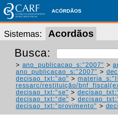
ACÓRDÃOS
Acordãos
Sistemas:
Busca:
>
ano_publicacao_s:"2007"
>
a
ano_publicacao_s:"2007"
>
dec
decisao_txt:"ao"
>
materia_s:"
ressarc/restituição/bnf_fiscal(ex
decisao_txt:"se"
>
decisao_txt
decisao_txt:"de"
>
decisao_txt
decisao_txt:"provimento"
>
dec