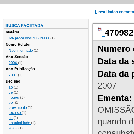
1
resultados encont
BUSCA FACETADA
470982
Matéria
IPI- processos NT - ressa
(1)
Nome Relator
Numero 
Não Informado
(1)
Ano Sessão
Data da 
0006
(1)
Ano Publicação
Data da 
2007
(1)
Decisão
2007
ao
(1)
de
(1)
Ementa:
negou
(1)
por
(1)
OMISSÃO
provimento
(1)
recurso
(1)
se
(1)
quando d
unanimidade
(1)
votos
(1)
consubst