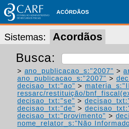
ACÓRDÃOS
Acordãos
Sistemas:
Busca:
>
ano_publicacao_s:"2007"
>
a
ano_publicacao_s:"2007"
>
dec
decisao_txt:"ao"
>
materia_s:"
ressarc/restituição/bnf_fiscal(ex
decisao_txt:"se"
>
decisao_txt
decisao_txt:"de"
>
decisao_txt
decisao_txt:"provimento"
>
dec
nome_relator_s:"Não Informad