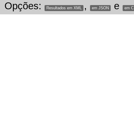
Opções:
,
e
Resultados em XML
em JSON
em 