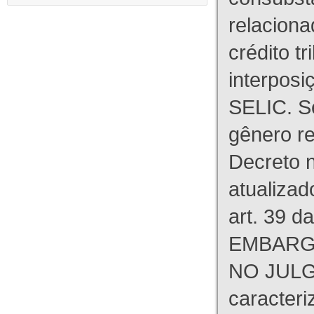
relaciona
crédito tr
interpos
SELIC. S
gênero re
Decreto n
atualizad
art. 39 d
EMBARG
NO JULG
caracteri