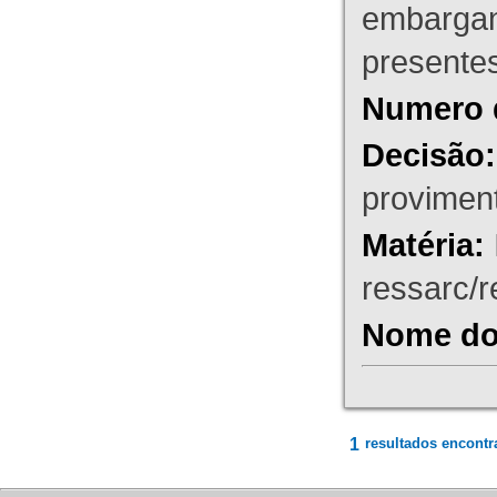
embargant
presente
Numero 
Decisão:
proviment
Matéria:
ressarc/re
Nome do 
1
resultados encontr