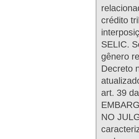
relaciona
crédito tr
interpos
SELIC. S
gênero re
Decreto n
atualizad
art. 39 d
EMBARG
NO JULG
caracteri