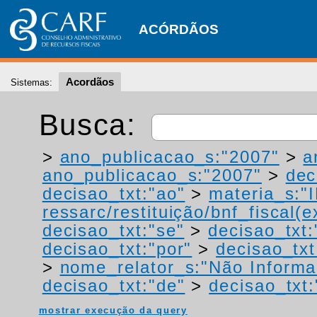
ACÓRDÃOS
Acordãos
Sistemas:
Busca:
>
ano_publicacao_s:"2007"
>
a
ano_publicacao_s:"2007"
>
dec
decisao_txt:"ao"
>
materia_s:"
ressarc/restituição/bnf_fiscal(ex
decisao_txt:"se"
>
decisao_txt
decisao_txt:"por"
>
decisao_txt
>
nome_relator_s:"Não Informa
decisao_txt:"de"
>
decisao_txt:
mostrar execução da query