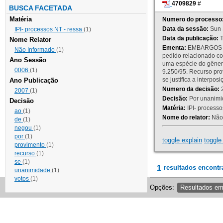
4709829
#
BUSCA FACETADA
Matéria
Numero do processo
Data da sessão:
Sun 
IPI- processos NT - ressa
(1)
Data da publicação:
T
Nome Relator
Ementa:
EMBARGOS DE
Não Informado
(1)
pedido relacionado co
Ano Sessão
uma espécie do gênero
0006
(1)
9.250/95. Recurso p
se justifica a interp
Ano Publicação
Numero da decisão:
2
2007
(1)
Decisão:
Por unanimid
Decisão
Matéria:
IPI- processos
ao
(1)
Nome do relator:
Não 
de
(1)
negou
(1)
por
(1)
toggle explain
toggle 
provimento
(1)
recurso
(1)
se
(1)
1
resultados encontr
unanimidade
(1)
votos
(1)
Opções:
Resultados e