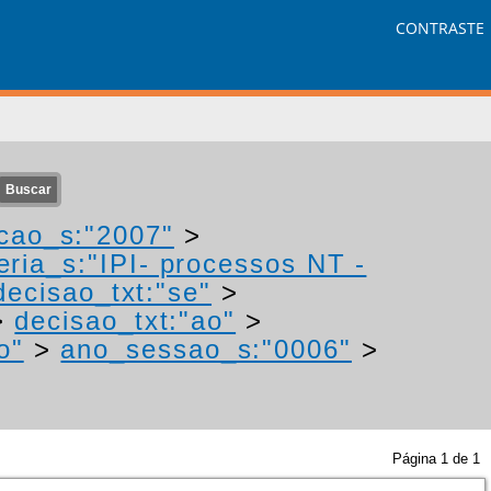
CONTRASTE
cao_s:"2007"
>
eria_s:"IPI- processos NT -
decisao_txt:"se"
>
>
decisao_txt:"ao"
>
o"
>
ano_sessao_s:"0006"
>
Página
1
de
1