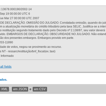
:
13678.000190/2002-14
Sep 19 00:00:00 UTC 6
ue Mar 27 00:00:00 UTC 2007
 DECLARAÇÃO. OMISSÃO DO JULGADO. Constatada omissão, quando do julgamen
m a atualização monetária do crédito tributário pela taxa SELIC. Justifica-se a 
 restituição segundo tratamento dado pelo Decreto nº 2.138/97, seu valor deverá 
rovido. EMBARGOS DE DECLARAÇÃO. OBSCURIDADE NO JULGADO. Não estando dev
osição dos presentes embargos. Embargos provido em parte.
03-11890
ade de votos, negou-se provimento ao recurso.
 NT - ressarc/restituição/bnf_fiscal(ex.:taxi)
Informado
all fields
ados.
m XML
,
em JSON
e
em CSV