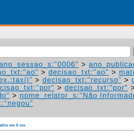
ano_sessao_s:"0006"
>
ano_publica
ao_txt:"ao"
>
decisao_txt:"ao"
>
mat
ex.:taxi)"
>
decisao_txt:"recurso"
>
cisao_txt:"por"
>
decisao_txt:"por"
do"
>
nome_relator_s:"Não Informad
t:"negou"
rados em 6 ms.