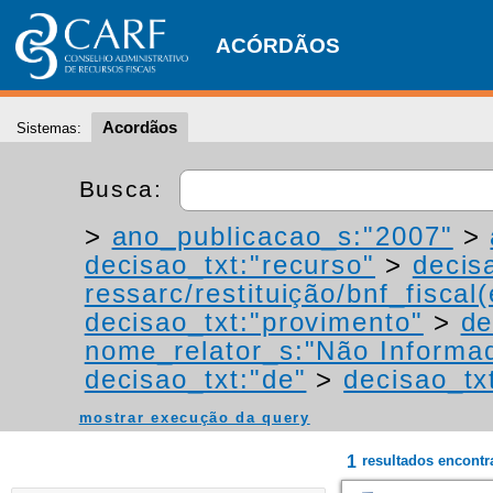
ACÓRDÃOS
Acordãos
Sistemas:
Busca:
>
ano_publicacao_s:"2007"
>
decisao_txt:"recurso"
>
decis
ressarc/restituição/bnf_fiscal(
decisao_txt:"provimento"
>
de
nome_relator_s:"Não Informa
decisao_txt:"de"
>
decisao_tx
mostrar execução da query
1
resultados encont