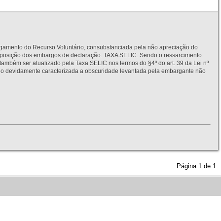
to do Recurso Voluntário, consubstanciada pela não apreciação do
interposição dos embargos de declaração. TAXA SELIC. Sendo o ressarcimento
também ser atualizado pela Taxa SELIC nos termos do §4º do art. 39 da Lei nº
idamente caracterizada a obscuridade levantada pela embargante não
Página
1
de
1