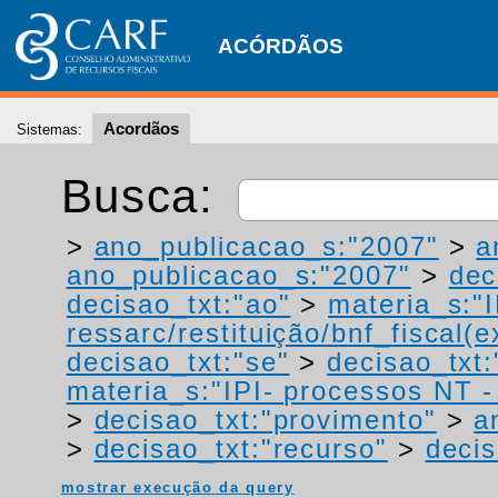
ACÓRDÃOS
Acordãos
Sistemas:
Busca:
>
ano_publicacao_s:"2007"
>
a
ano_publicacao_s:"2007"
>
dec
decisao_txt:"ao"
>
materia_s:"
ressarc/restituição/bnf_fiscal(ex
decisao_txt:"se"
>
decisao_txt
materia_s:"IPI- processos NT - r
>
decisao_txt:"provimento"
>
a
>
decisao_txt:"recurso"
>
decis
mostrar execução da query