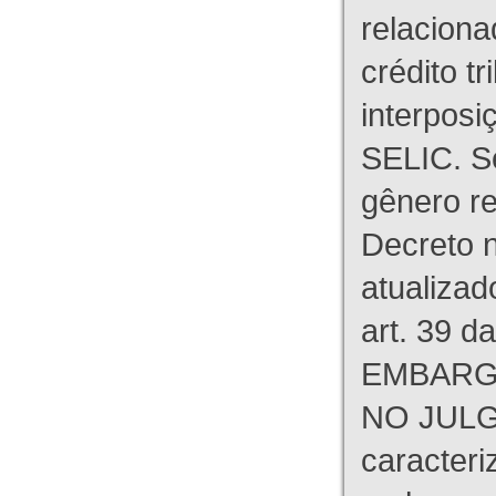
relaciona
crédito tr
interpos
SELIC. S
gênero re
Decreto n
atualizad
art. 39 d
EMBARG
NO JULG
caracteri