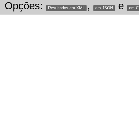
Opções:
,
e
Resultados em XML
em JSON
em 