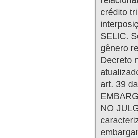
crédito tr
interpos
SELIC. S
gênero re
Decreto n
atualizad
art. 39 d
EMBARG
NO JULG
caracteri
embargant