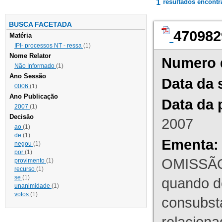
1
resultados encont
BUSCA FACETADA
470982
Matéria
IPI- processos NT - ressa
(1)
Nome Relator
Numero 
Não Informado
(1)
Ano Sessão
Data da 
0006
(1)
Ano Publicação
Data da 
2007
(1)
Decisão
2007
ao
(1)
de
(1)
Ementa:
negou
(1)
por
(1)
OMISSÃO
provimento
(1)
recurso
(1)
se
(1)
quando d
unanimidade
(1)
votos
(1)
consubst
relaciona