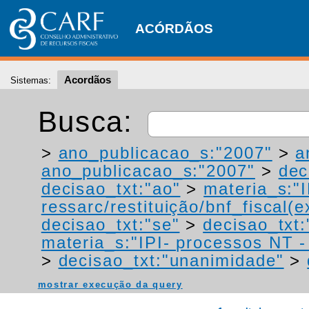
ACÓRDÃOS
Acordãos
Sistemas:
Busca:
>
ano_publicacao_s:"2007"
>
a
ano_publicacao_s:"2007"
>
dec
decisao_txt:"ao"
>
materia_s:"
ressarc/restituição/bnf_fiscal(ex
decisao_txt:"se"
>
decisao_txt
materia_s:"IPI- processos NT - r
>
decisao_txt:"unanimidade"
>
mostrar execução da query