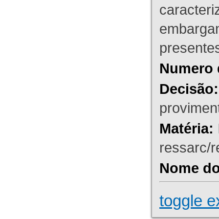
caracteri
embargant
presente
Numero 
Decisão:
proviment
Matéria:
ressarc/re
Nome do 
toggle e