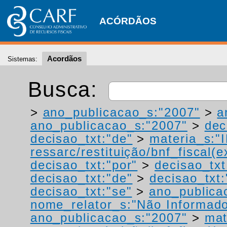
ACÓRDÃOS
Acordãos
Sistemas:
Busca:
>
ano_publicacao_s:"2007"
>
a
ano_publicacao_s:"2007"
>
dec
decisao_txt:"de"
>
materia_s:"
ressarc/restituição/bnf_fiscal(ex
decisao_txt:"por"
>
decisao_txt
decisao_txt:"de"
>
decisao_txt:
decisao_txt:"se"
>
ano_publica
nome_relator_s:"Não Informad
ano_publicacao_s:"2007"
>
mat