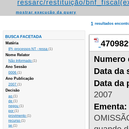
ressarc/restituição/bnf_fiscal(ex
mostrar execução da query
1
resultados encont
BUSCA FACETADA
470982
Matéria
IPI- processos NT - ressa
(1)
Nome Relator
Numero 
Não Informado
(1)
Ano Sessão
Data da 
0006
(1)
Ano Publicação
Data da 
2007
(1)
Decisão
2007
ao
(1)
de
(1)
Ementa:
negou
(1)
por
(1)
OMISSÃO
provimento
(1)
recurso
(1)
se
(1)
quando d