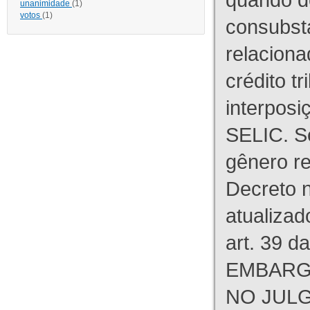
unanimidade
(1)
votos
(1)
consubst
relaciona
crédito tr
interpos
SELIC. S
gênero re
Decreto n
atualizad
art. 39 d
EMBARG
NO JULG