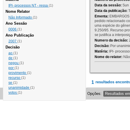
Data da sessão:
Sun 
IPI- processos NT - ressa
(1)
Data da publicação:
T
Nome Relator
Ementa:
EMBARGOS DE
Não Informado
(1)
pedido relacionado co
Ano Sessão
uma espécie do gênero
0006
(1)
9.250/95. Recurso p
se justifica a interp
Ano Publicação
Numero da decisão:
2
2007
(1)
Decisão:
Por unanimid
Decisão
Matéria:
IPI- processos
ao
(1)
Nome do relator:
Não 
de
(1)
negou
(1)
por
(1)
provimento
(1)
recurso
(1)
1
resultados encontr
se
(1)
unanimidade
(1)
votos
(1)
Opções:
Resultados e