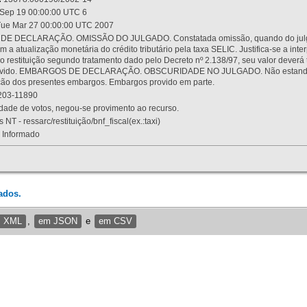
Sep 19 00:00:00 UTC 6
ue Mar 27 00:00:00 UTC 2007
 DECLARAÇÃO. OMISSÃO DO JULGADO. Constatada omissão, quando do julgamen
m a atualização monetária do crédito tributário pela taxa SELIC. Justifica-se a 
 restituição segundo tratamento dado pelo Decreto nº 2.138/97, seu valor deverá 
rovido. EMBARGOS DE DECLARAÇÃO. OBSCURIDADE NO JULGADO. Não estando dev
osição dos presentes embargos. Embargos provido em parte.
03-11890
ade de votos, negou-se provimento ao recurso.
 NT - ressarc/restituição/bnf_fiscal(ex.:taxi)
Informado
ados.
m XML
,
em JSON
e
em CSV