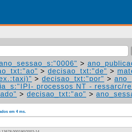
ano_sessao_s:"0006"
>
ano_publica
ao_txt:"ao"
>
decisao_txt:"de"
>
mat
ex.:taxi)"
>
decisao_txt:"por"
>
ano_
ia_s:"IPI- processos NT - ressarc/res
mado"
>
decisao_txt:"ao"
>
ano_sess
rados em 4 ms.
:
13678.000190/2002-14