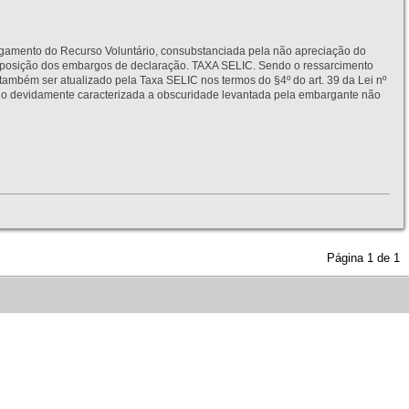
to do Recurso Voluntário, consubstanciada pela não apreciação do
interposição dos embargos de declaração. TAXA SELIC. Sendo o ressarcimento
também ser atualizado pela Taxa SELIC nos termos do §4º do art. 39 da Lei nº
idamente caracterizada a obscuridade levantada pela embargante não
Página
1
de
1