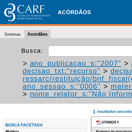
ACÓRDÃOS
Acordãos
Sistemas:
Busca:
>
ano_publicacao_s:"2007"
>
decisao_txt:"recurso"
>
decis
ressarc/restituição/bnf_fiscal(
ano_sessao_s:"0006"
>
mater
>
nome_relator_s:"Não Infor
1
resultados encont
4709829
#
BUSCA FACETADA
Matéria
Numero do processo