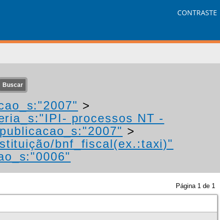
CONTRASTE
cao_s:"2007"
>
eria_s:"IPI- processos NT -
publicacao_s:"2007"
>
tituição/bnf_fiscal(ex.:taxi)"
ao_s:"0006"
Página
1
de
1