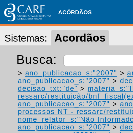
ACÓRDÃOS
Acordãos
Sistemas:
Busca:
>
ano_publicacao_s:"2007"
>
a
ano_publicacao_s:"2007"
>
dec
decisao_txt:"de"
>
materia_s:"
ressarc/restituição/bnf_fiscal(ex
ano_publicacao_s:"2007"
>
ano
processos NT - ressarc/restituiç
nome_relator_s:"Não Informad
ano_publicacao_s:"2007"
>
dec