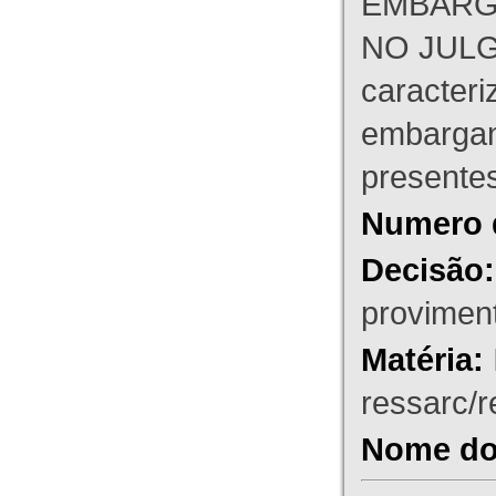
EMBARG
NO JULG
caracteri
embargant
presente
Numero 
Decisão:
proviment
Matéria:
ressarc/re
Nome do 