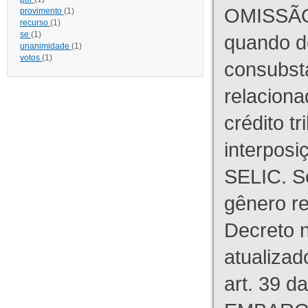
OMISSÃO
provimento
(1)
recurso
(1)
se
(1)
quando d
unanimidade
(1)
votos
(1)
consubst
relaciona
crédito tr
interpos
SELIC. S
gênero re
Decreto n
atualizad
art. 39 d