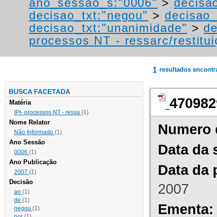
ano_sessao_s:"0006"
>
decisa
decisao_txt:"negou"
>
decisao_
decisao_txt:"unanimidade"
>
de
processos NT - ressarc/restituiç
1
resultados encont
BUSCA FACETADA
470982
Matéria
IPI- processos NT - ressa
(1)
Nome Relator
Numero 
Não Informado
(1)
Ano Sessão
Data da 
0006
(1)
Ano Publicação
Data da 
2007
(1)
Decisão
2007
ao
(1)
de
(1)
Ementa:
negou
(1)
por
(1)