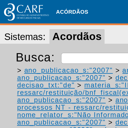
ACÓRDÃOS
Acordãos
Sistemas:
Busca:
>
ano_publicacao_s:"2007"
>
a
ano_publicacao_s:"2007"
>
dec
decisao_txt:"de"
>
materia_s:"
ressarc/restituição/bnf_fiscal(ex
ano_publicacao_s:"2007"
>
ano
processos NT - ressarc/restituiç
nome_relator_s:"Não Informad
ano_publicacao_s:"2007"
>
dec