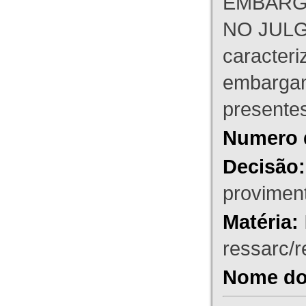
EMBARG
NO JULG
caracteri
embargant
presente
Numero 
Decisão:
proviment
Matéria:
ressarc/re
Nome do 