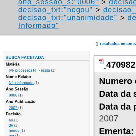
ano_sessao_s:"0006"
>
decisa
decisao_txt:"negou"
>
decisao_
decisao_txt:"unanimidade"
>
de
Informado"
1
resultados encont
BUSCA FACETADA
470982
Matéria
IPI- processos NT - ressa
(1)
Nome Relator
Numero 
Não Informado
(1)
Ano Sessão
Data da 
0006
(1)
Ano Publicação
Data da 
2007
(1)
Decisão
2007
ao
(1)
de
(1)
Ementa:
negou
(1)
por
(1)