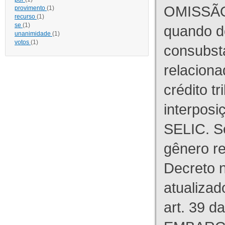
OMISSÃO
provimento
(1)
recurso
(1)
se
(1)
quando d
unanimidade
(1)
votos
(1)
consubst
relaciona
crédito tr
interpos
SELIC. S
gênero re
Decreto n
atualizad
art. 39 d