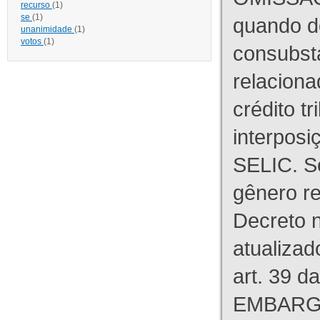
recurso
(1)
se
(1)
quando d
unanimidade
(1)
votos
(1)
consubst
relaciona
crédito tr
interpos
SELIC. S
gênero re
Decreto n
atualizad
art. 39 d
EMBARG