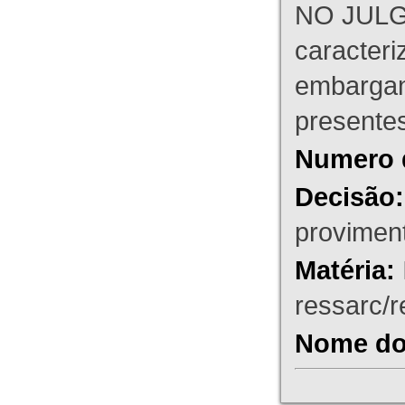
NO JULG
caracteri
embargant
presente
Numero 
Decisão:
proviment
Matéria:
ressarc/re
Nome do 