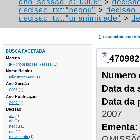
ano_sessao_s:"0006"
>
decisa
decisao_txt:"negou"
>
decisao_
decisao_txt:"unanimidade"
>
de
1
resultados encont
BUSCA FACETADA
470982
Matéria
IPI- processos NT - ressa
(1)
Nome Relator
Numero 
Não Informado
(1)
Ano Sessão
Data da 
0006
(1)
Ano Publicação
Data da 
2007
(1)
Decisão
2007
ao
(1)
de
(1)
Ementa:
negou
(1)
por
(1)
OMISSÃO
provimento
(1)