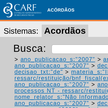
ACÓRDÃOS
Acordãos
Sistemas:
Busca:
>
ano_publicacao_s:"2007"
>
a
ano_publicacao_s:"2007"
>
dec
decisao_txt:"de"
>
materia_s:"
ressarc/restituição/bnf_fiscal(ex
ano_publicacao_s:"2007"
>
ano
processos NT - ressarc/restituiç
nome_relator_s:"Não Informad
ano_publicacao_s:"2007"
>
dec