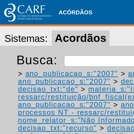
ACÓRDÃOS
Acordãos
Sistemas:
Busca:
>
ano_publicacao_s:"2007"
>
a
ano_publicacao_s:"2007"
>
dec
decisao_txt:"de"
>
materia_s:"
ressarc/restituição/bnf_fiscal(ex
ano_publicacao_s:"2007"
>
ano
processos NT - ressarc/restituiç
nome_relator_s:"Não Informad
decisao_txt:"recurso"
>
decisao