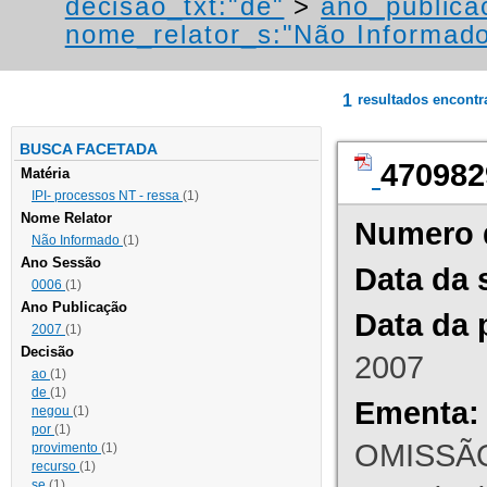
decisao_txt:"de"
>
ano_publica
nome_relator_s:"Não Informad
1
resultados encont
BUSCA FACETADA
470982
Matéria
IPI- processos NT - ressa
(1)
Nome Relator
Numero 
Não Informado
(1)
Ano Sessão
Data da 
0006
(1)
Ano Publicação
Data da 
2007
(1)
Decisão
2007
ao
(1)
de
(1)
Ementa:
negou
(1)
por
(1)
OMISSÃO
provimento
(1)
recurso
(1)
se
(1)