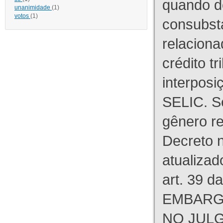
quando d
unanimidade
(1)
votos
(1)
consubst
relaciona
crédito tr
interpos
SELIC. S
gênero re
Decreto n
atualizad
art. 39 d
EMBARG
NO JULG