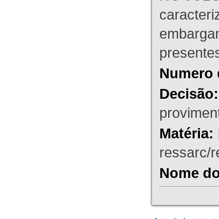
caracteri
embargant
presente
Numero 
Decisão:
proviment
Matéria:
ressarc/re
Nome do 