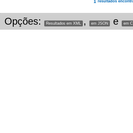
1
resultados encontr
Opções:
,
e
Resultados em XML
em JSON
em 