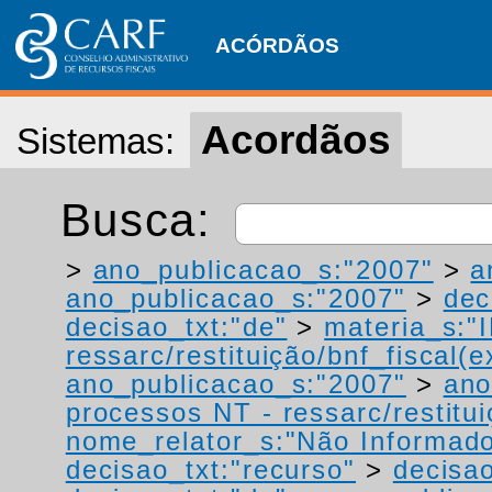
ACÓRDÃOS
Acordãos
Sistemas:
Busca:
>
ano_publicacao_s:"2007"
>
a
ano_publicacao_s:"2007"
>
dec
decisao_txt:"de"
>
materia_s:"
ressarc/restituição/bnf_fiscal(ex
ano_publicacao_s:"2007"
>
ano
processos NT - ressarc/restituiç
nome_relator_s:"Não Informad
decisao_txt:"recurso"
>
decisao