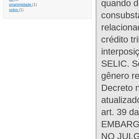
quando d
unanimidade
(1)
votos
(1)
consubst
relaciona
crédito tr
interpos
SELIC. S
gênero re
Decreto n
atualizad
art. 39 d
EMBARG
NO JULG