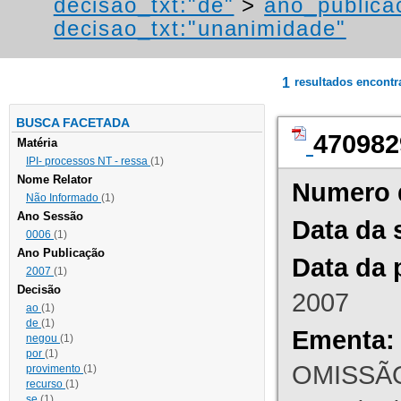
decisao_txt:"de"
>
ano_publica
decisao_txt:"unanimidade"
1
resultados encont
BUSCA FACETADA
470982
Matéria
IPI- processos NT - ressa
(1)
Nome Relator
Numero 
Não Informado
(1)
Ano Sessão
Data da 
0006
(1)
Ano Publicação
Data da 
2007
(1)
Decisão
2007
ao
(1)
de
(1)
Ementa:
negou
(1)
por
(1)
OMISSÃO
provimento
(1)
recurso
(1)
se
(1)