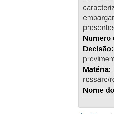
caracteri
embargant
presente
Numero 
Decisão:
proviment
Matéria:
ressarc/re
Nome do 