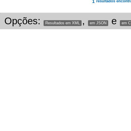
1
resultados encontr
Opções:
,
e
Resultados em XML
em JSON
em 