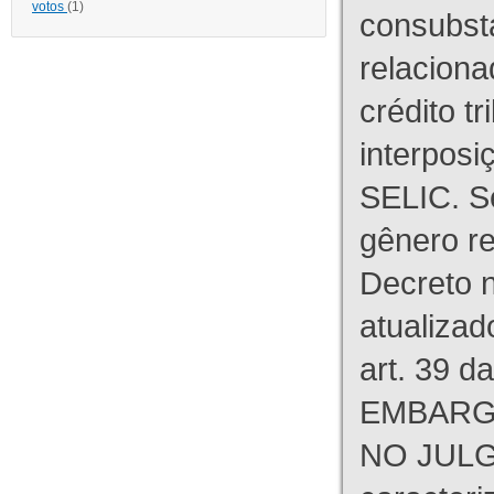
votos
(1)
consubst
relaciona
crédito tr
interpos
SELIC. S
gênero re
Decreto n
atualizad
art. 39 d
EMBARG
NO JULG