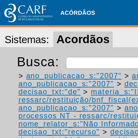
ACÓRDÃOS
Acordãos
Sistemas:
Busca:
>
ano_publicacao_s:"2007"
>
a
ano_publicacao_s:"2007"
>
dec
decisao_txt:"de"
>
materia_s:"
ressarc/restituição/bnf_fiscal(ex
ano_publicacao_s:"2007"
>
ano
processos NT - ressarc/restituiç
nome_relator_s:"Não Informad
decisao_txt:"recurso"
>
decisao