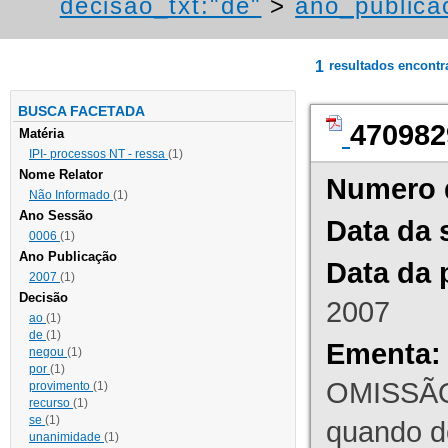
decisao_txt:"de"
>
ano_publica
1
resultados encont
BUSCA FACETADA
470982
Matéria
IPI- processos NT - ressa
(1)
Nome Relator
Numero 
Não Informado
(1)
Ano Sessão
Data da 
0006
(1)
Ano Publicação
Data da 
2007
(1)
Decisão
2007
ao
(1)
de
(1)
Ementa:
negou
(1)
por
(1)
OMISSÃO
provimento
(1)
recurso
(1)
se
(1)
quando d
unanimidade
(1)