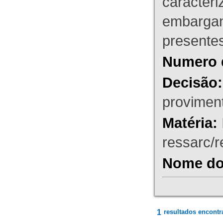
caracteri
embargant
presente
Numero 
Decisão:
proviment
Matéria:
ressarc/re
Nome do 
1
resultados encontr