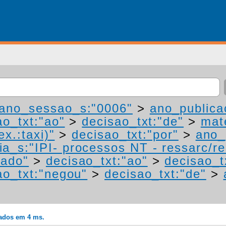
ano_sessao_s:"0006"
>
ano_publica
ao_txt:"ao"
>
decisao_txt:"de"
>
mat
ex.:taxi)"
>
decisao_txt:"por"
>
ano_
ia_s:"IPI- processos NT - ressarc/res
mado"
>
decisao_txt:"ao"
>
decisao_t
ao_txt:"negou"
>
decisao_txt:"de"
>
rados em 4 ms.