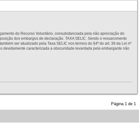
to do Recurso Voluntário, consubstanciada pela não apreciação do
interposição dos embargos de declaração. TAXA SELIC. Sendo o ressarcimento
também ser atualizado pela Taxa SELIC nos termos do §4º do art. 39 da Lei nº
idamente caracterizada a obscuridade levantada pela embargante não
Página
1
de
1