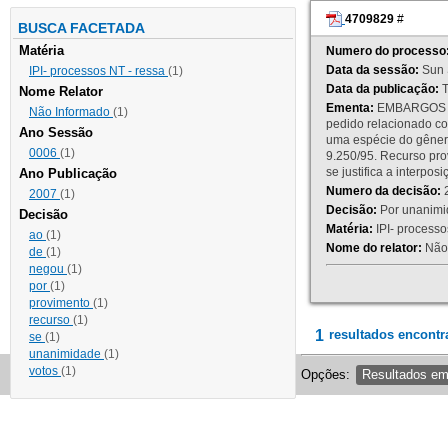
4709829
#
BUSCA FACETADA
Matéria
Numero do processo
Data da sessão:
Sun 
IPI- processos NT - ressa
(1)
Data da publicação:
T
Nome Relator
Ementa:
EMBARGOS DE
Não Informado
(1)
pedido relacionado co
Ano Sessão
uma espécie do gênero
0006
(1)
9.250/95. Recurso p
se justifica a interp
Ano Publicação
Numero da decisão:
2
2007
(1)
Decisão:
Por unanimid
Decisão
Matéria:
IPI- processos
ao
(1)
Nome do relator:
Não 
de
(1)
negou
(1)
por
(1)
provimento
(1)
recurso
(1)
1
resultados encontr
se
(1)
unanimidade
(1)
votos
(1)
Opções:
Resultados e