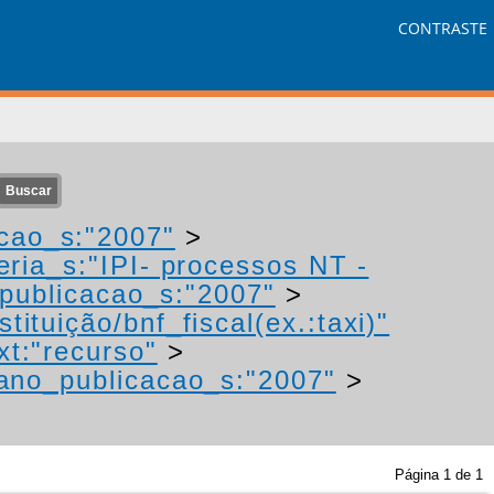
CONTRASTE
cao_s:"2007"
>
eria_s:"IPI- processos NT -
publicacao_s:"2007"
>
tituição/bnf_fiscal(ex.:taxi)"
xt:"recurso"
>
ano_publicacao_s:"2007"
>
Página
1
de
1