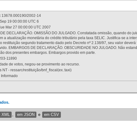
:
13678.000190/2002-14
Sep 19 00:00:00 UTC 6
ue Mar 27 00:00:00 UTC 2007
 DECLARAÇÃO. OMISSÃO DO JULGADO. Constatada omissão, quando do julgamen
m a atualização monetária do crédito tributário pela taxa SELIC. Justifica-se a 
 restituição segundo tratamento dado pelo Decreto nº 2.138/97, seu valor deverá 
rovido. EMBARGOS DE DECLARAÇÃO. OBSCURIDADE NO JULGADO. Não estando dev
osição dos presentes embargos. Embargos provido em parte.
03-11890
ade de votos, negou-se provimento ao recurso.
 NT - ressarc/restituição/bnf_fiscal(ex.:taxi)
Informado
ados.
m XML
,
em JSON
e
em CSV