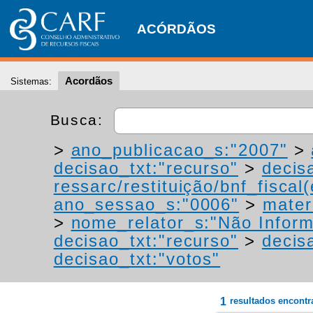
ACÓRDÃOS
Acordãos
Sistemas:
Busca:
>
ano_publicacao_s:"2007"
>
decisao_txt:"recurso"
>
decis
ressarc/restituição/bnf_fiscal(
ano_sessao_s:"0006"
>
mater
>
nome_relator_s:"Não Infor
decisao_txt:"recurso"
>
decis
decisao_txt:"votos"
1
resultados encont